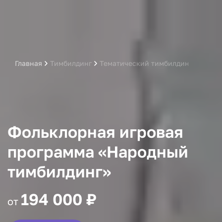
Главная
Тимбилдинг
Тематический тимбилдинг
Игра 
Фольклорная игровая
программа «Народный
тимбилдинг»
194 000 ₽
от