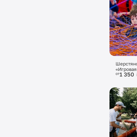
Шерстян
«Игровая
1 350
от