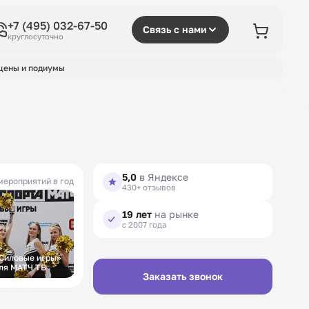
+7 (495) 032-67-50
Связь с нами
круглосуточно
цены и подиумы
5,0
в Яндексе
мероприятий в год
430+ отзывов
19 лет
на рынке
с 2007 года
Силовые игры»
ля МАТЧ ТВ
Заказать звонок