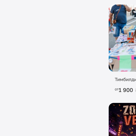
Тимбилди
1 900
от