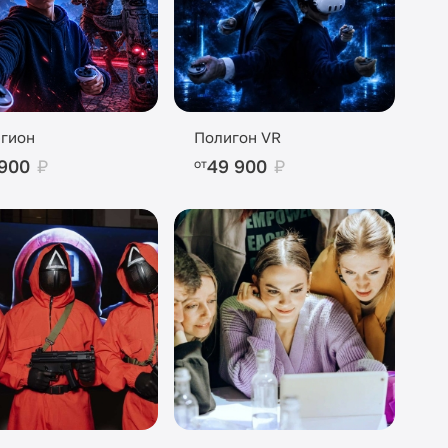
гион
Полигон VR
 900
₽
49 900
₽
от