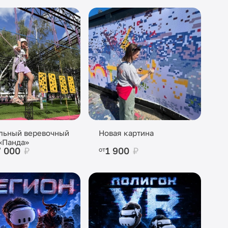
льный веревочный
Новая картина
«Панда»
7 000
₽
1 900
₽
от