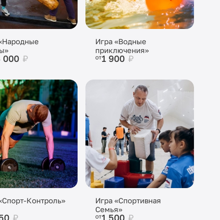
 «Народные
Игра «Водные
ы»
приключения»
4 000
₽
1 900
₽
от
«Спорт-Контроль»
Игра «Спортивная
Семья»
850
₽
1 500
₽
от