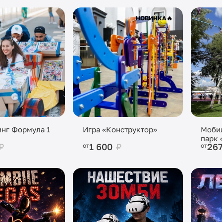
НОВИНКА
🔥
нг Формула 1
Игра «Конструктор»
Моби
парк 
₽
1 600
₽
26
от
от