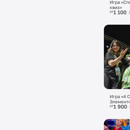
Игра «Сп
квиз»
1 100
от
Игра «4 С
Элемент
1 900
от