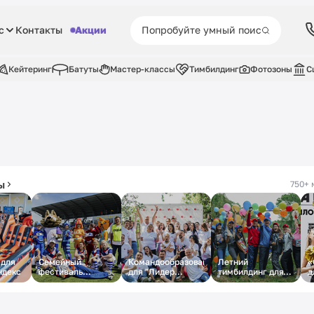
с
Контакты
Акции
Кейтеринг
Батуты
Мастер-классы
Тимбилдинг
Фотозоны
С
ы
750+ 
 для
Семейный
Командообразование
Летний
«
ндекс
фестиваль
для "Лидер
тимбилдинг для
д
«МАМА, ПАПА, Я -
Медиа"
компании ТМБ
СПОРТИВНАЯ
СЕМЬЯ»