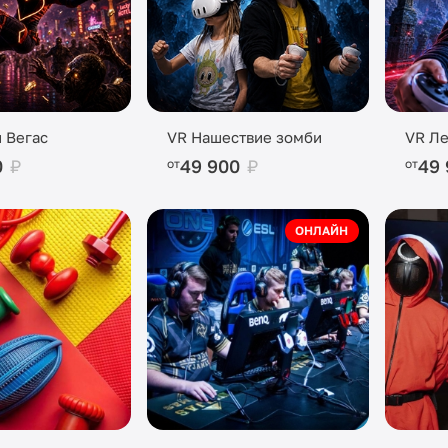
 Вегас
VR Нашествие зомби
VR Ле
0
₽
49 900
₽
49
от
от
ОНЛАЙН