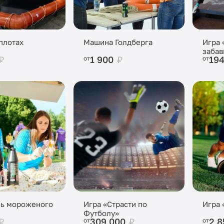
 плотах
Машина Голдберга
Игра
забав
₽
1 900
₽
19
от
от
ль мороженого
Игра «Страсти по
Игра 
Футболу»
₽
309 000
₽
2 
от
от