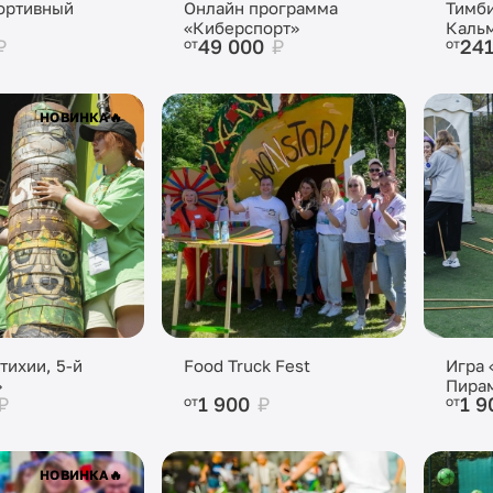
ортивный
Онлайн программа
Тимби
«Киберспорт»
Каль
₽
49 000
₽
24
от
от
НОВИНКА
🔥
тихии, 5-й
Food Truck Fest
Игра 
»
Пира
₽
1 900
₽
1 
от
от
НОВИНКА
🔥