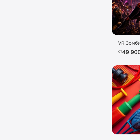
VR Зомби
49 90
от