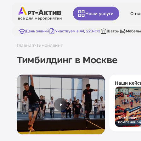
Наши услуги
О на
День знаний
Участвуем в 44, 223-ФЗ
Шатры
Мебель
Главная
Тимбилдинг
>
Тимбилдинг в Москве
Наши кейс
Тимбилдинг
компании Я