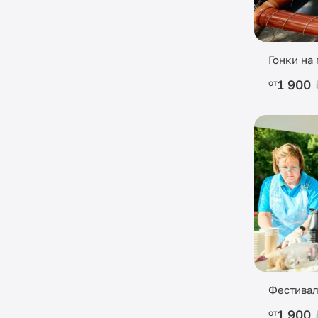
Гонки на
1 900
от
Фестива
1 900
от