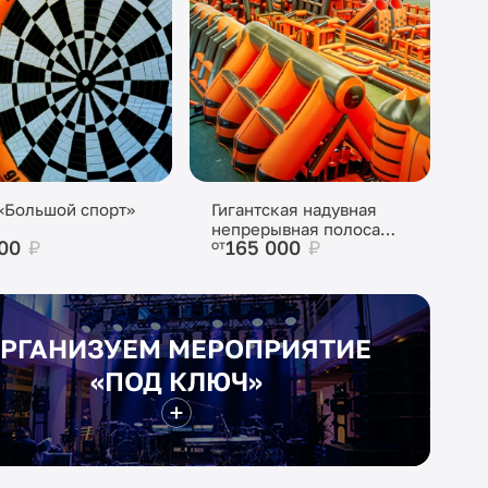
«Большой спорт»
Гигантская надувная
непрерывная полоса
300
₽
165 000
₽
от
препятствий
РГАНИЗУЕМ МЕРОПРИЯТИЕ
«ПОД КЛЮЧ»