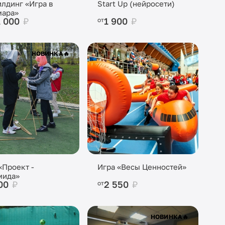
лдинг «Игра в
Start Up (нейросети)
мара»
1 000
₽
1 900
₽
от
НОВИНКА
🔥
«Проект -
Игра «Весы Ценностей»
мида»
900
₽
2 550
₽
от
НОВИНКА
🔥