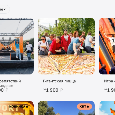
ые
репятствий
Гигантская пицца
Игра 
индзя»
00
₽
1 900
₽
1 
от
от
НОВИНКА
🔥
ХИТ
🔥