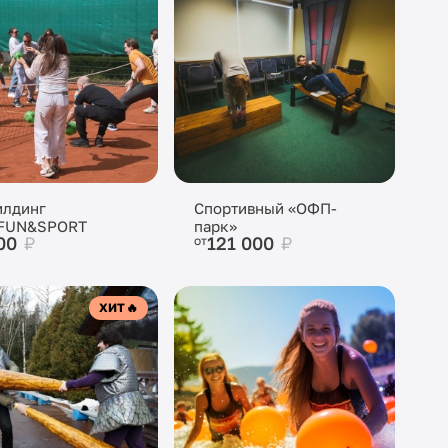
илдинг
Спортивный «ОФП-
FUN&SPORT
парк»
900
₽
121 000
₽
от
ХИТ
🔥