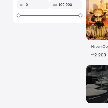
от
до
Игра «Фо
2 200
от