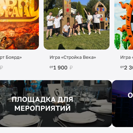
рт Боярд»
Игра «Стройка Века»
Игра 
₽
1 900
₽
2 
от
от
О
ПЛОЩАДКА ДЛЯ
МЕРОПРИЯТИЙ