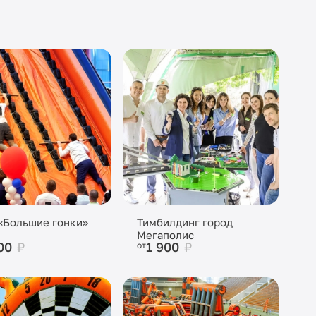
«Большие гонки»
Тимбилдинг город
Мегаполис
900
₽
1 900
₽
от