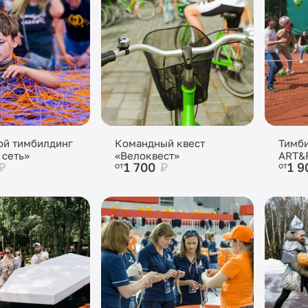
ой тимбилдинг
Командный квест
Тимб
 сеть»
«Велоквест»
ART&
₽
1 700
₽
1 
от
от