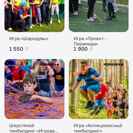
Игра «Шародувы»
Игра «Проект -
Пирамида»
1 550
₽
1 900
₽
НОВИНКА
🔥
НОВИНКА
🔥
Шерстяной
Игра «Антикризисный
тимбилдинг «Игровая
тимбилдинг»