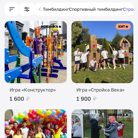
Тимбилдинг
Спортивный тимбилдинг
Строи
НОВИНКА
🔥
ХИТ
🔥
Игра «Конструктор»
Игра «Стройка Века»
1 600
₽
1 900
₽
НОВИНКА
🔥