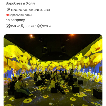
Воробьевы Холл
Москва, ул. Косыгина, 28с1
Воробьевы горы
по запросу
350 м²
300 чел.
920 м