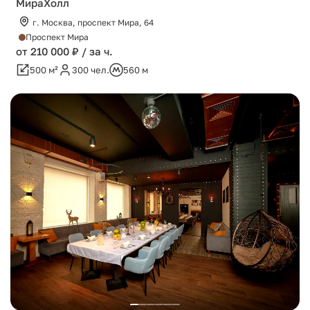
МираХолл
г. Москва, проспект Мира, 64
Проспект Мира
от 210 000 ₽ / за ч.
500 м²
300 чел.
560 м