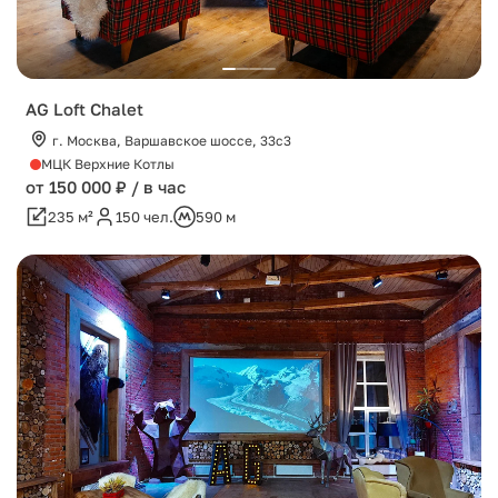
AG Loft Chalet
г. Москва, Варшавское шоссе, 33с3
МЦК Верхние Котлы
от 150 000 ₽ / в час
235 м²
150 чел.
590 м