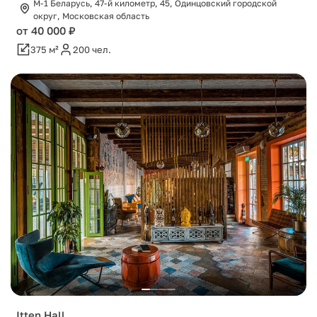
М-1 Беларусь, 47-й километр, 45, Одинцовский городской
округ, Московская область
от 40 000 ₽
375 м²
200 чел.
Itten Hall