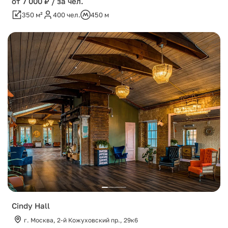
от 7 000 ₽ / за чел.
350 м²
400 чел.
450 м
Cindy Hall
г. Москва, 2-й Кожуховский пр., 29к6