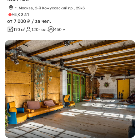
г. Москва, 2-й Кожуховский пр., 29к6
МЦК ЗИЛ
от 7 000 ₽ / за чел.
170 м²
120 чел.
450 м