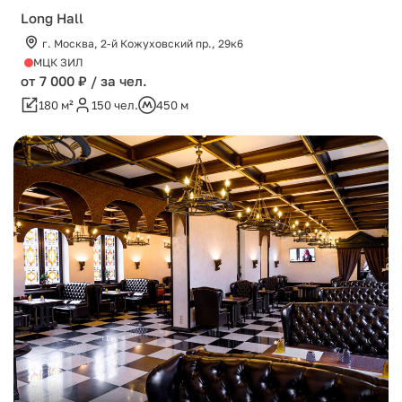
Long Hall
г. Москва, 2-й Кожуховский пр., 29к6
МЦК ЗИЛ
от 7 000 ₽ / за чел.
180 м²
150 чел.
450 м