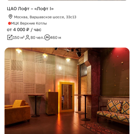
ЦАО Лофт – «Лофт I»
Москва, Варшавское шоссе, 33с13
МЦК Верхние Котлы
от 4 000 ₽ / час
150 м²
80 чел.
460 м