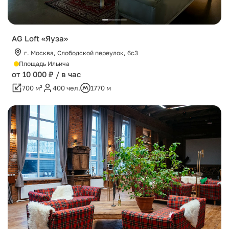
AG Loft «Яуза»
г. Москва, Слободской переулок, 6с3
Площадь Ильича
от 10 000 ₽ / в час
700 м²
400 чел.
1770 м