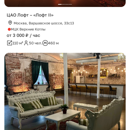
ЦАО Лофт – «Лофт II»
Москва, Варшавское шоссе, 33с13
МЦК Верхние Котлы
от 3 000 ₽ / час
110 м²
50 чел.
460 м