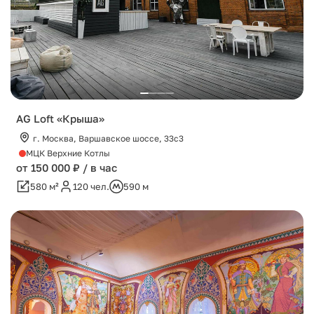
AG Loft «Крыша»
г. Москва, Варшавское шоссе, 33с3
МЦК Верхние Котлы
от 150 000 ₽ / в час
580 м²
120 чел.
590 м