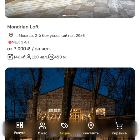
Mondrian Loft
г. Москва, 2-й Кожуховский пр., 29к6
МЦК ЗИЛ
от 7 000 ₽ / за чел.
140 м²
100 чел.
450 м
Услуги
О нас
Акции
Контакты
Корзина