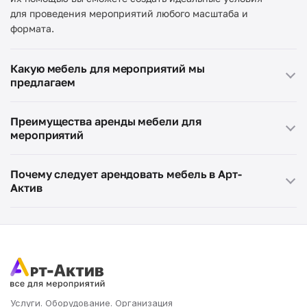
для проведения мероприятий любого масштаба и
формата.
Какую мебель для мероприятий мы
предлагаем
Преимущества аренды мебели для
мероприятий
Почему следует арендовать мебель в Арт-
фуршетные и банкетные столы любых размеров;
Актив
табуреты и стулья;
кресла, уютные диванчики для комфортной и
непринужденной атмосферы на вашем
экономия времени и денег – вам не нужно
торжественном событии;
самостоятельно покупать оборудование;
кресла-груши – они добавляют элемент уюта и
широкий выбор – в нашем каталоге представлены
создают благоприятную обстановку для общения
самые разные модели и варианты оснащения;
между разными группами гостей;
удобство и гибкость – обеспечим оперативную
Услуги. Оборудование. Организация