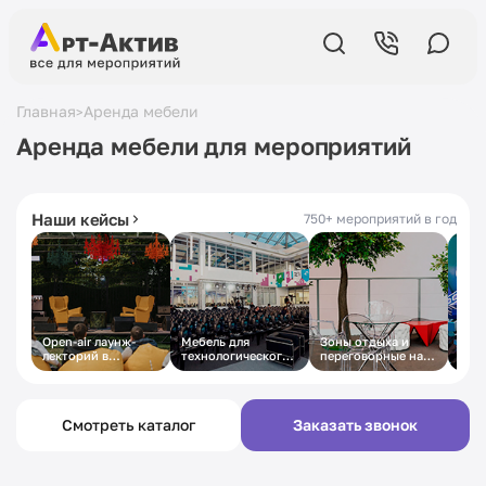
Главная
Аренда мебели
>
Аренда мебели для мероприятий
5,0
в Яндексе
19 лет
на рынке
430+ отзывов
с 2007 года
Наши кейсы
750+ мероприятий в год
Open-air лаунж-
Мебель для
Зоны отдыха и
Меб
лекторий в
технологического
переговорные на
дело
городском парке
бизнес-форума
молодёжном
кон
форуме
Смотреть каталог
Заказать звонок