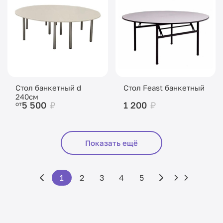
Стол банкетный d
Стол Feast банкетный
240см
5 500
₽
1 200
₽
от
Показать ещё
1
2
3
4
5