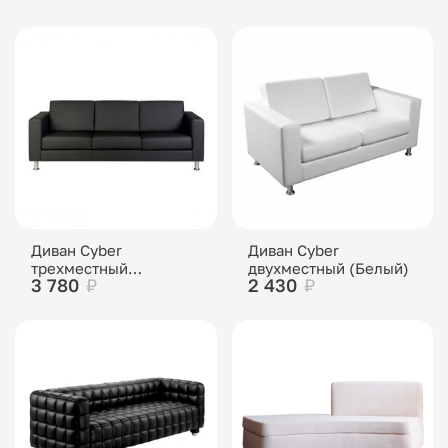
Диван Cyber
Диван Cyber
трехместный
двухместный (Белый)
3 780
₽
2 430
₽
(Чёрный)