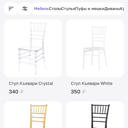
Мебель
Столы
Стулья
Пуфы и мешки
Диваны
Кре
Стул Кьявари Crystal
Стул Кьявари White
340
₽
350
₽