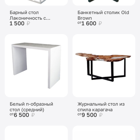
Барный стол
Банкетный столик Old
Лаконичность с
Brown
1 500
₽
1 600
₽
от
чёрной столешницей
Белый п-образный
Журнальный стол из
стол (средний)
спила карагача
6 500
₽
9 500
₽
от
от