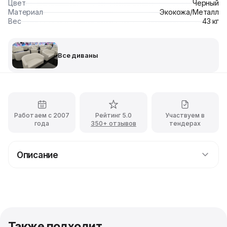
Цвет
Черный
Материал
Экокожа/Металл
Вес
43 кг
Все диваны
Работаем с 2007
Рейтинг 5.0
Участвуем в
года
350+ отзывов
тендерах
Описание
Прокат трехместного дивана Kubus с доставкой
Этот привлекательный диван на небольших ножках с
колёсами великолепно украсит современный стиль
интерьера. Материалы изготовления обещают
полную безопасность и комфорт при эксплуатации.
Также подходит