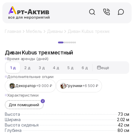
Главная
Мебель
Диваны
Диван Kubus трехместный
Хит
Диван Kubus трехместный
Время аренды (дней)
ещё
1 д
2 д
3 д
4 д
5 д
6 д
Дополнительные опции
Декоратор
+9 000 ₽
Грузчики
+6 500 ₽
Характеристики
Для помещений
Высота
73 см
Ширина
2.02 м
Высота сиденья
42 см
Глубина
80 см