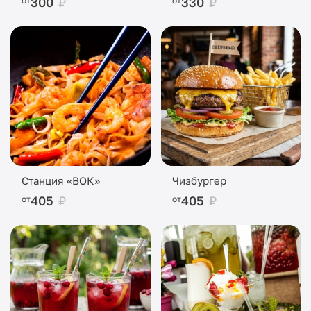
300
₽
330
₽
от
от
Станция «ВОК»
Чизбургер
405
₽
405
₽
от
от