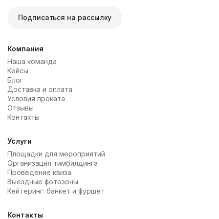
обслуживание на высшем уровне;
направление, где можно выбрать блюда на любой
быть полностью оправданы по части затрат.
вкус, открывая интересные гастрономические
Подписаться на рассылку
изыски.
индивидуальный подход – вы можете выбрать меню
на нужное количество человек с учетом
особенностей события;
Компания
Наша команда
Кейсы
комплексное обслуживание – мы предлагаем также
Блог
аренду посуды, мебели, декора, помощи в
Доставка и оплата
оформлении помещения и другие дополнительные
Условия проката
услуги.
Отзывы
Контакты
Услуги
Площадки для мероприятий
Организация тимбилдинга
Проведение квиза
Выездные фотозоны
Кейтеринг: банкет и фуршет
Контакты