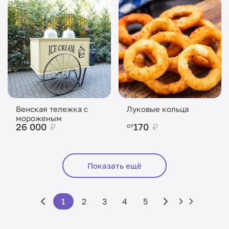
Венская тележка с
Луковые кольца
мороженым
26 000
₽
170
₽
от
Показать ещё
1
2
3
4
5