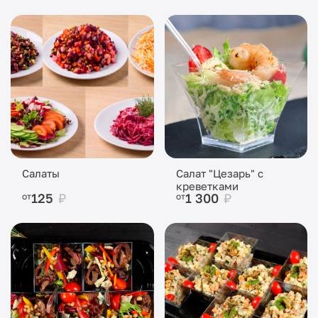
Салаты
Салат "Цезарь" с
креветками
125
₽
1 300
₽
от
от