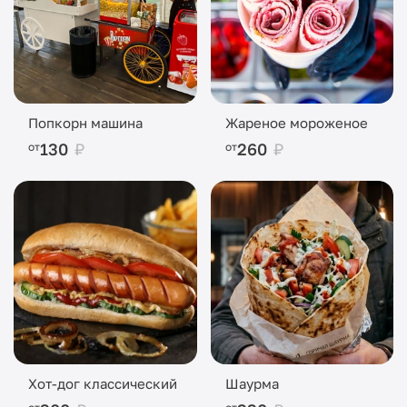
Попкорн машина
Жареное мороженое
130
₽
260
₽
от
от
Хот-дог классический
Шаурма