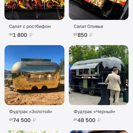
Салат с ростбифом
Салат Оливье
1 800
₽
850
₽
от
от
Фудтрак «Золотой»
Фудтрак «Черный»
74 500
₽
48 500
₽
от
от