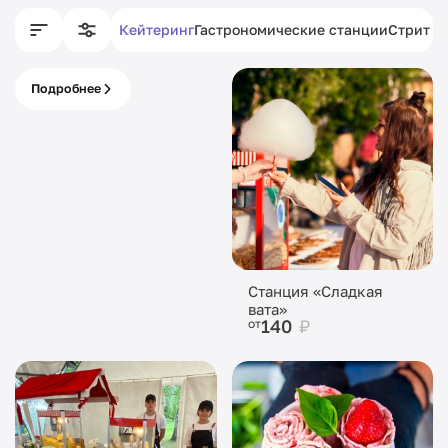
Кейтеринг
Гастрономические станции
Стрит ф
Подробнее
Питание с кассой
под ключ
Станция «Сладкая
вата»
140
₽
от