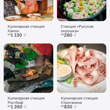
Кулинарная станция
Станция «Русская
Хамон
окрошка»
1 130
₽
280
₽
от
от
Кулинарная станция
Кулинарная станция
Ростбиф
Строганина
1 260
₽
830
₽
от
от