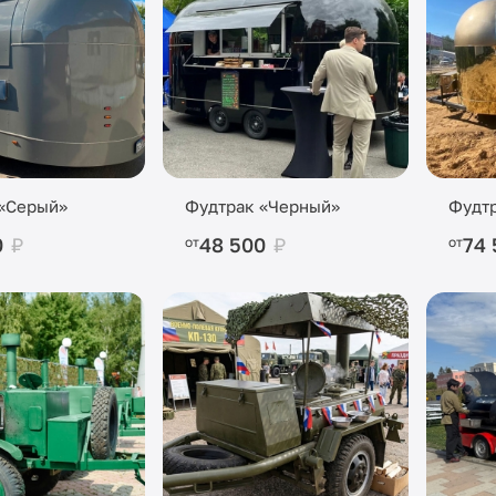
«Серый»
Фудтрак «Черный»
Фудтр
0
₽
48 500
₽
74
от
от