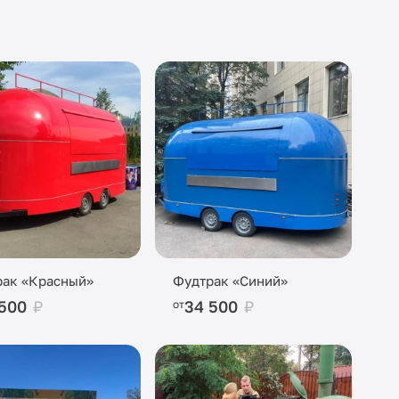
рак «Красный»
Фудтрак «Синий»
 500
₽
34 500
₽
от