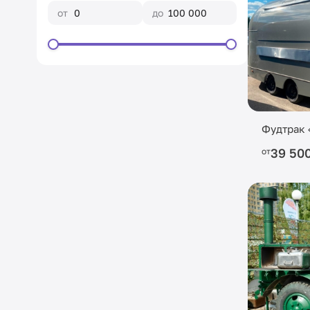
от
до
Фудтрак 
39 50
от