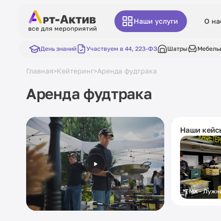
Наши услуги
О на
День знаний
Участвуем в 44, 223-ФЗ
Шатры
Мебель
Главная
Кейтеринг
Аренда фудтрака
>
>
Аренда фудтрака
Наши кейс
ТМХ - Лужн