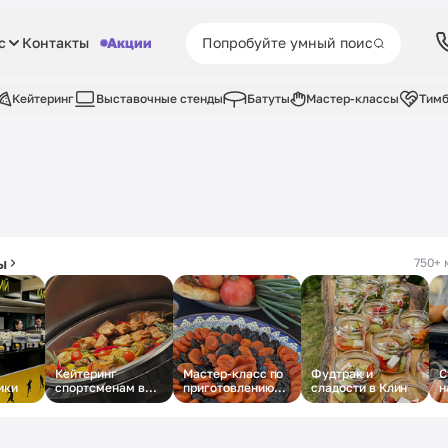
с
Контакты
Акции
Кейтеринг
Выставочные стенды
Батуты
Мастер-классы
Тимб
ы
750+ 
Кейтеринг
Мастер-класс по
Фудтрак и
С
ики
спортсменам в
приготовлению
сладости в Клин
н
Лужниках
плова