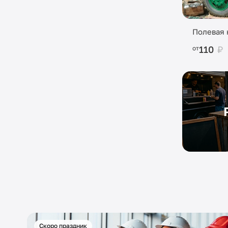
Полевая 
110
₽
от
Скоро праздник