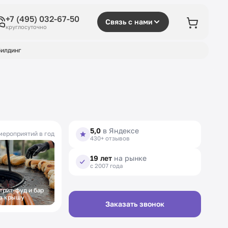
+7 (495) 032-67-50
Связь с нами
круглосуточно
илдинг
5,0
в Яндексе
мероприятий в год
430+ отзывов
19 лет
на рынке
с 2007 года
трит-фуд и бар
Фуршет на
а крышу
открытие
Заказать звонок
выставки в музее