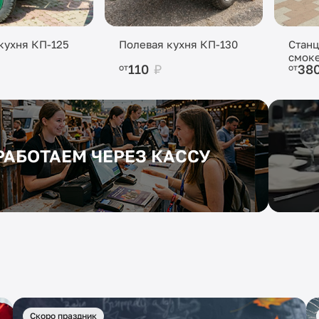
кухня КП-125
Полевая кухня КП-130
Станц
смок
110
₽
38
от
от
РАБОТАЕМ ЧЕРЕЗ КАССУ
Скоро праздник