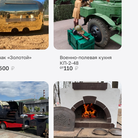
ак «Золотой»
Военно-полевая кухня
КП-2-48
 500
₽
110
₽
от