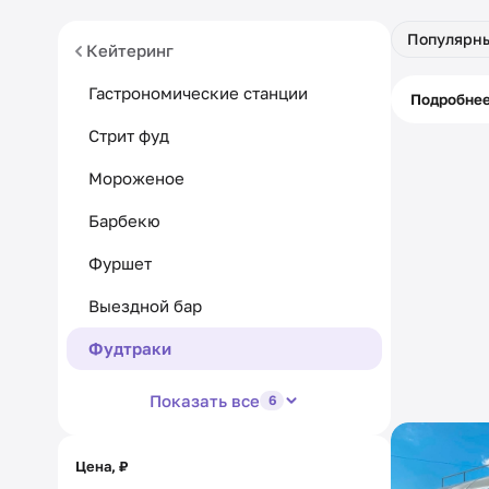
Популярн
Кейтеринг
Гастрономические станции
Питани
Подробне
кассой
Стрит фуд
Мороженое
Барбекю
Фуршет
Выездной бар
Фудтраки
Показать все
6
Цена, ₽