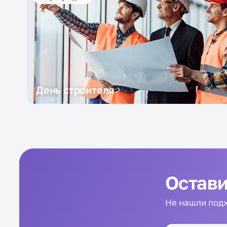
День строителя
Остави
Не нашли подх