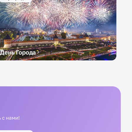
День Города
 с нами!