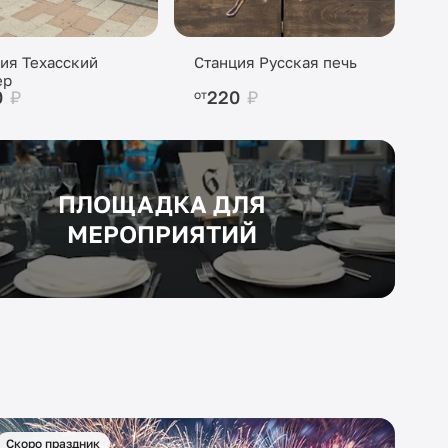
ия Техасский
Станция Русская печь
ер
0
₽
220
₽
от
ПЛОЩАДКА ДЛЯ
МЕРОПРИЯТИЙ
Скоро праздник