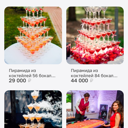
Пирамида из
Пирамида из
коктейлей 56 бокалов
коктейлей 84 бокала
29 000
₽
44 000
₽
(6 ярусов)
(7 ярусов)