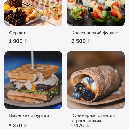
Фуршет
Классический фуршет
1 900
₽
2 500
₽
Вафельный бургер
Кулинарная станция
«Трдельники»
370
₽
470
₽
от
от