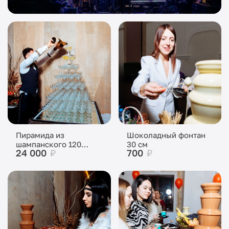
Пирамида из
Шоколадный фонтан
шампанского 120
30 см
24 000
₽
700
₽
бокалов (8 ярусов)