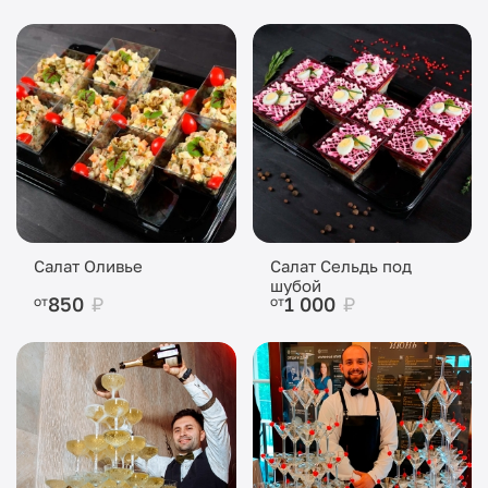
Салат Оливье
Салат Сельдь под
шубой
850
₽
1 000
₽
от
от