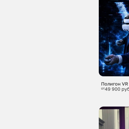
Полигон VR
от
49 900 руб