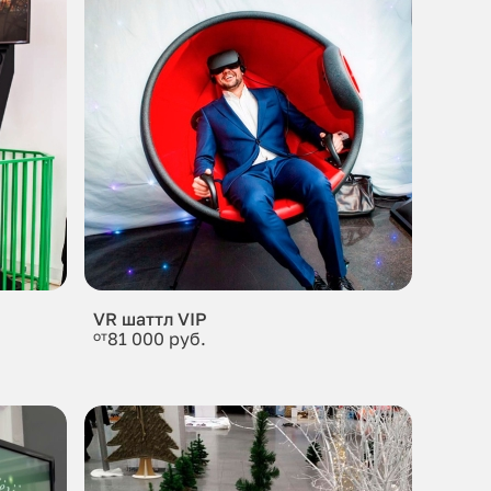
VR шаттл VIP
от
81 000 руб.