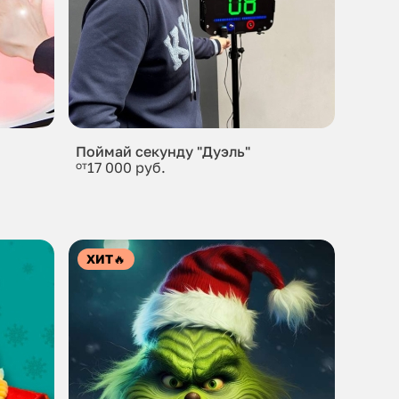
Поймай секунду "Дуэль"
от
17 000 руб.
ХИТ
🔥