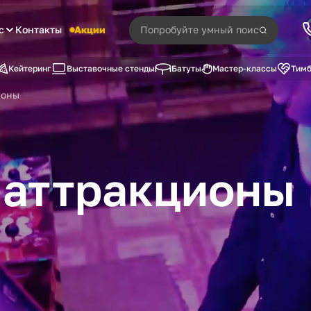
с
Контакты
Акции
Кейтеринг
Выставочные стенды
Батуты
Мастер-классы
Тимб
ионы
 аттракционы