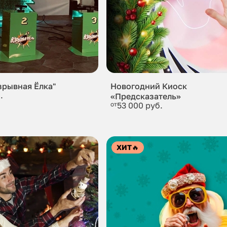
зрывная Ёлка"
Новогодний Киоск
.
«Предсказатель»
от
53 000 руб.
ХИТ
🔥