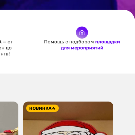
А
— от
Помощь с подбором
площадки
он до
для мероприятий
нга!
НОВИНКА
🔥