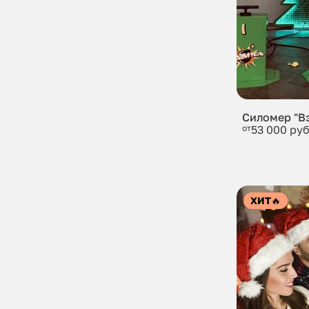
Силомер "В
от
53 000 руб
ХИТ
🔥