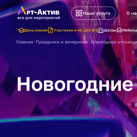
Наши услуги
О на
День знаний
Участвуем в 44, 223-ФЗ
Шатры
Мебель
>
>
Главная
Праздники и вечеринки
Новогодние аттракц
Новогодние