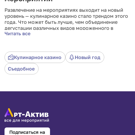
Развлечение на мероприятиях выходит на новый
уровень — кулинарное казино стало трендом этого
года. Что может быть лучше, чем объединение
дегустации различных видов мороженного в
Читать все
казино формате с фан ставками. В игре сможет
принять участие любой желающий, наш опытный
ведущий всегда поможет гостю в сложной
ситуации. Правила развлечения просты — пробуете
Кулинарное казино
Новый год
предоставленный вариант мороженного и делаете
ставку на определённые параметры.
Съедобное
Подписаться на