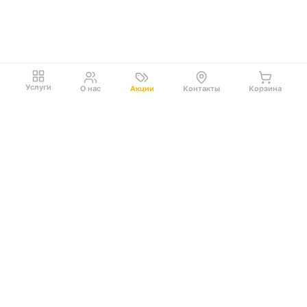
Услуги
О нас
Акции
Контакты
Корзина
Подписаться на
рассылку
Москва, Егорьевский проезд, 2А стр. 6
Copyright 2026 Art-Active
Время работы: круглосуточно
+7 (495) 032-67-50
info@art-active24.ru
Наша команда
Кейсы
Блог