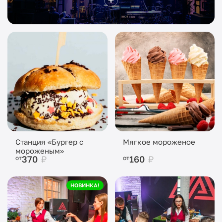
Станция «Бургер с
Мягкое мороженое
мороженым»
370
₽
160
₽
от
от
НОВИНКА!