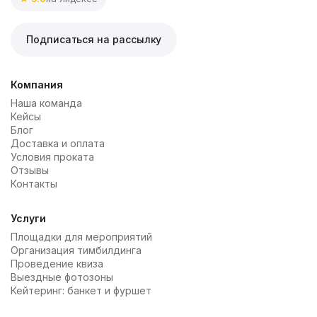
детские праздники - даже самые маленькие гости
соответственно, все пройдет без задержек и
разнообразие вкусов - широкий ассортимент
будут в восторге от ярких и вкусных сладостей.
опозданий.
сладостей удовлетворит вкусы даже самых
Подписаться на рассылку
взыскательных гостей;
удобство и комфорт - мы берем на себя все этапы
организации – от разработки концепции до
Компания
установки и обслуживания стола на мероприятии.
Наша команда
Кейсы
Блог
Доставка и оплата
Условия проката
Отзывы
Контакты
Услуги
Площадки для мероприятий
Организация тимбилдинга
Проведение квиза
Выездные фотозоны
Кейтеринг: банкет и фуршет