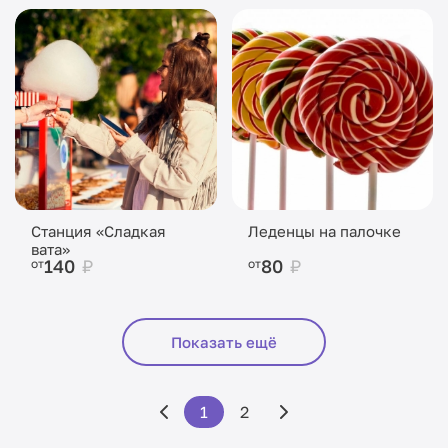
Станция «Сладкая
Леденцы на палочке
вата»
140
₽
80
₽
от
от
Показать ещё
1
2