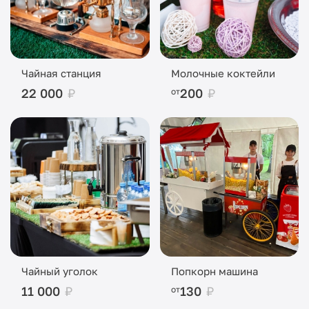
Чайная станция
Молочные коктейли
22 000
₽
200
₽
от
Чайный уголок
Попкорн машина
11 000
₽
130
₽
от