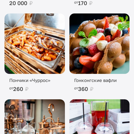
20 000
₽
170
₽
от
Пончики «Чуррос»
Гонконгские вафли
260
₽
360
₽
от
от