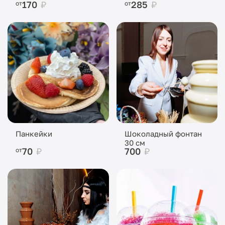
170
₽
285
₽
от
от
Панкейки
Шоколадный фонтан
30 см
70
₽
700
₽
от