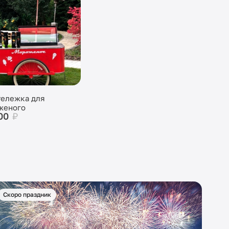
тележка для
женого
00
₽
Скоро праздник