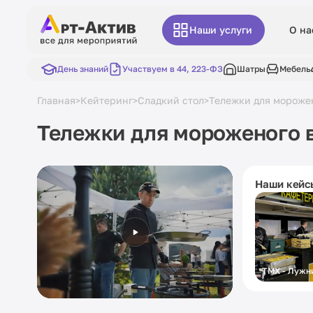
Наши услуги
О на
День знаний
Участвуем в 44, 223-ФЗ
Шатры
Мебель
Главная
Кейтеринг
Сладкий стол
Тележки для морожен
>
>
>
Тележки для мороженого 
Наши кейс
ТМХ - Лужн