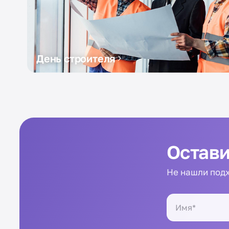
День строителя
Остави
Не нашли подх