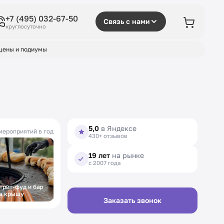
+7 (495) 032-67-50
Связь с нами
круглосуточно
цены и подиумы
5,0
в Яндексе
мероприятий в год
430+ отзывов
19 лет
на рынке
с 2007 года
трит-фуд и бар
Фуршет на
а крышу
открытие
Заказать звонок
выставки в музее