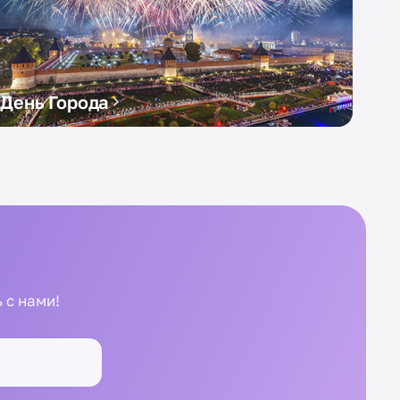
День Города
 с нами!