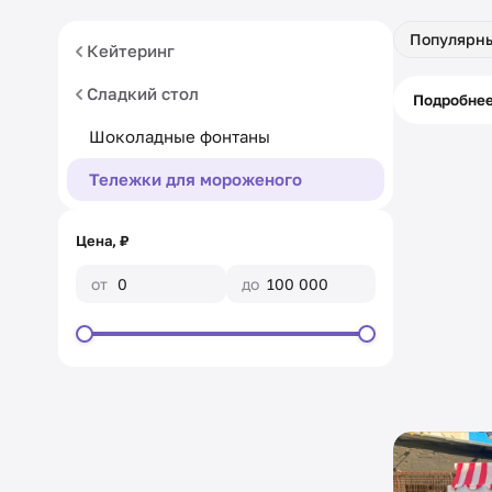
Популярн
Кейтеринг
Сладкий стол
Питани
Подробне
кассой
Шоколадные фонтаны
Тележки для мороженого
Цена, ₽
от
до