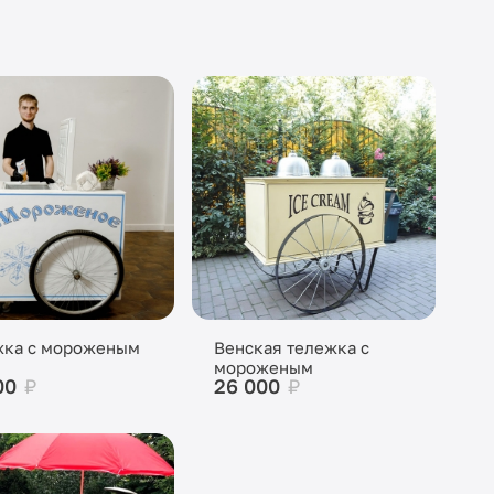
жка с мороженым
Венская тележка с
мороженым
00
₽
26 000
₽