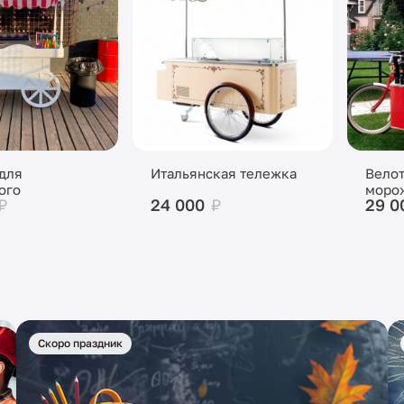
для
Итальянская тележка
Вело
ого
моро
₽
24 000
₽
29 0
Скоро праздник