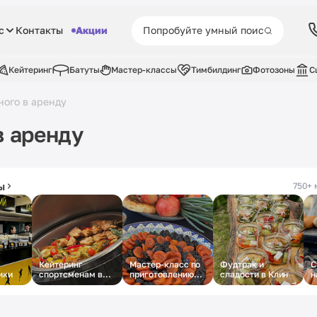
с
Контакты
Акции
Кейтеринг
Батуты
Мастер-классы
Тимбилдинг
Фотозоны
С
ого в аренду
в аренду
ы
750+ 
Кейтеринг
Мастер-класс по
Фудтрак и
С
ики
спортсменам в
приготовлению
сладости в Клин
н
Лужниках
плова