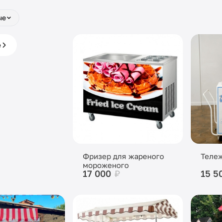
ые
е с
е
 под ключ
Фризер для жареного
Теле
мороженого
17 000
₽
15 5