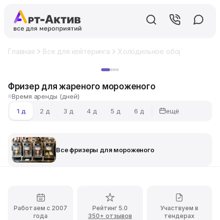
Главная
Все для кейтеринга
Холодильное оборудование
Хит
Фризер для жареного мороженого
Время аренды (дней)
ещё
1 д
2 д
3 д
4 д
5 д
6 д
Все фризеры для мороженого
Работаем с 2007
Рейтинг 5.0
Участвуем в
года
350+ отзывов
тендерах