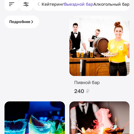
Кейтеринг
Выездной бар
Алкогольный бар
Б
Подробнее
Питание с кассой
под ключ
Пивной бар
240
₽