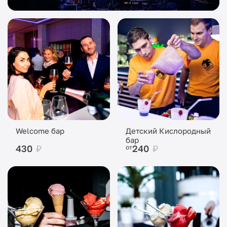
Welcome бар
Детский Кислородный
бар
430
₽
240
₽
от