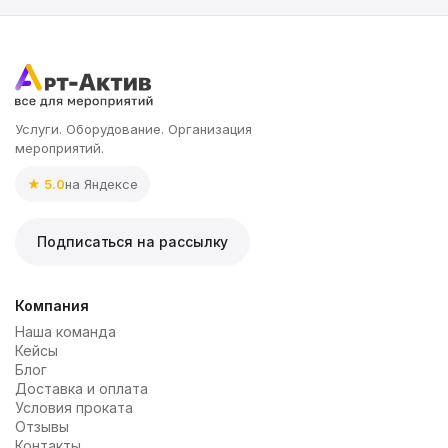
зимние;
кофейные и чайные;;
молочные;
новогодние/рождественские;
кукольные;
Услуги. Оборудование. Организация
мероприятий.
молочные;
новогодние/рождественские;
★ 5.0
на Яндексе
Подписаться на рассылку
Компания
Наша команда
Кейсы
Блог
Доставка и оплата
Условия проката
Отзывы
Контакты