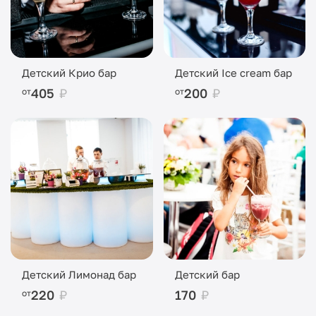
Детский Крио бар
Детский Ice cream бар
405
₽
200
₽
от
от
Детский Лимонад бар
Детский бар
220
₽
170
₽
от