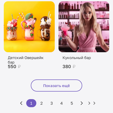
Детский Овершейк
Кукольный бар
бар
550
₽
380
₽
Показать ещё
1
2
3
4
5