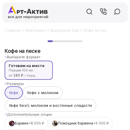
Главная
Кейтеринг
Выездной бар
Кофе на песке
Хит
Кофе на песке
Выберите формат
Готовим на месте
Порция 100 мл.
180 ₽
от
/ порц.
Размеры
Кофе
Кофе с молоком
Кофе без/с молоком и восточные сладости
Дополнительные опции
Бармен
+8 000 ₽
Помощник бармена
+6 000 ₽