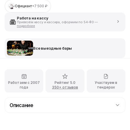
Официант
+7 500 ₽
Работа на кассу
Привезём кассу и кассира, оформим по 54-ФЗ —
подробнее
Все выездные бары
Работаем с 2007
Рейтинг 5.0
Участвуем в
года
350+ отзывов
тендерах
Описание
Восточный кофе на праздник
Оригинальная выездная станция по приготовлению
турецкого кофе на песке по старинным восточным