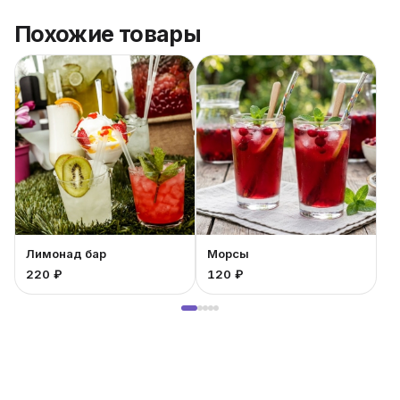
Похожие товары
Лимонад бар
Морсы
220 ₽
120 ₽
1