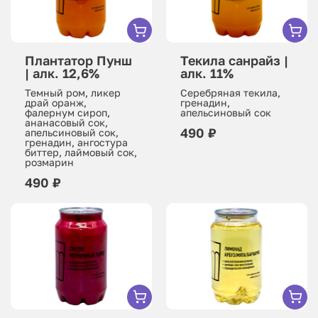
Плантатор Пунш
Текила санрайз |
| алк. 12,6%
алк. 11%
Темный ром, ликер
Серебряная текила,
драй оранж,
гренадин,
фалернум сироп,
апельсиновый сок
ананасовый сок,
490 ₽
апельсиновый сок,
гренадин, ангостура
биттер, лаймовый сок,
розмарин
490 ₽