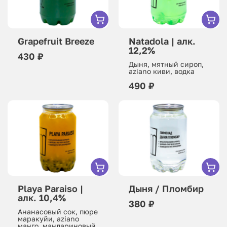
Grapefruit Breeze
Natadola | алк.
12,2%
430 ₽
Дыня, мятный сироп,
aziano киви, водка
490 ₽
Playa Paraiso |
Дыня / Пломбир
алк. 10,4%
380 ₽
Ананасовый сок, пюре
маракуйи, aziano
манго, мандариновый