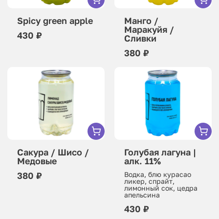
Spicy green apple
Манго /
Маракуйя /
430 ₽
Сливки
380 ₽
Сакура / Шисо /
Голубая лагуна |
Медовые
алк. 11%
380 ₽
Водка, блю курасао
ликер, спрайт,
лимонный сок, цедра
апельсина
430 ₽