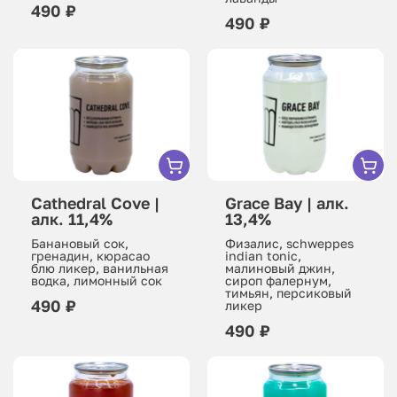
490 ₽
490 ₽
Cathedral Cove |
Grace Bay | алк.
алк. 11,4%
13,4%
Банановый сок,
Физалис, schweppes
гренадин, кюрасао
indian tonic,
блю ликер, ванильная
малиновый джин,
водка, лимонный сок
сироп фалернум,
тимьян, персиковый
490 ₽
ликер
490 ₽