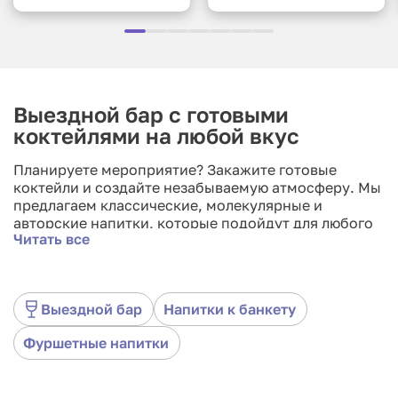
Выездной бар с готовыми
коктейлями на любой вкус
Планируете мероприятие? Закажите готовые
коктейли и создайте незабываемую атмосферу. Мы
предлагаем классические, молекулярные и
авторские напитки, которые подойдут для любого
Читать все
праздника: дня рождения, свадьбы, корпоратива
или вечеринки. Профессиональные бармены
доставят и оформят коктейли в соответствии с
тематикой вашего события. Каждый напиток
Выездной бар
Напитки к банкету
готовится из качественных ингредиентов и
подается эффектно. Услуги кейтеринга доступны в
Фуршетные напитки
Москве. Удобное меню и индивидуальный подход –
гарантированы. Закажите прямо сейчас и удивите
своих гостей оригинальными вкусами и