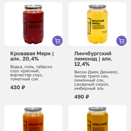
Кровавая Мери |
Линчбургский
алк. 20,4%
лимонад | алк.
12,4%
Водка, соль, табаско
соус красный,
Виски Джек Дениелс,
ворчестер соус,
ликер трипл сек,
томатный сок
лимонный сок,
сахарный сироп,
430 ₽
имбирный эль
490 ₽