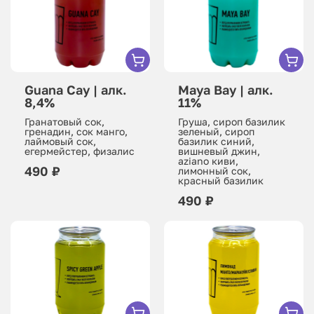
Guana Cay | алк.
Maya Bay | алк.
8,4%
11%
Гранатовый сок,
Груша, сироп базилик
гренадин, сок манго,
зеленый, сироп
лаймовый сок,
базилик синий,
егермейстер, физалис
вишневый джин,
aziano киви,
490 ₽
лимонный сок,
красный базилик
490 ₽