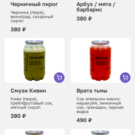
Черничный пирог
Арбуз / мята /
барбарис
Черника (пюре),
виноград, сахарный
380 ₽
сироп
380 ₽
Смузи Кивин
Врата тьмы
Киви (пюре),
Сок апельсин-манго-
грейпфрутовый сок,
маракуйя, лимонный
мятный сироп
сок, гренадин, черная
водка
380 ₽
490 ₽