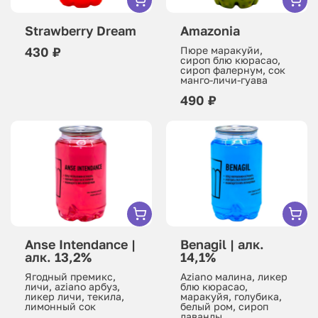
Strawberry Dream
Amazonia
430 ₽
Пюре маракуйи,
сироп блю кюрасао,
сироп фалернум, сок
манго-личи-гуава
490 ₽
Anse Intendance |
Benagil | алк.
алк. 13,2%
14,1%
Ягодный премикс,
Aziano малина, ликер
личи, aziano арбуз,
блю кюрасао,
ликер личи, текила,
маракуйя, голубика,
лимонный сок
белый ром, сироп
лаванды