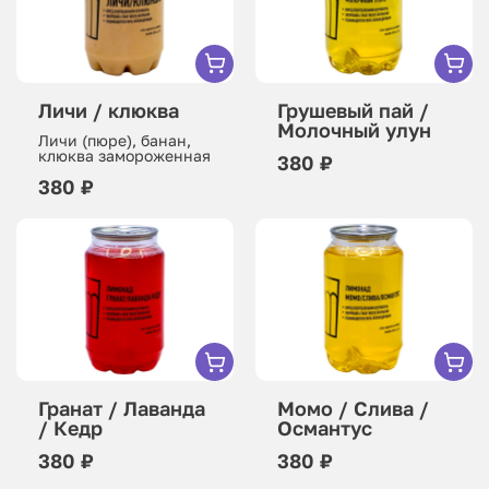
Личи / клюква
Грушевый пай /
Молочный улун
Личи (пюре), банан,
клюква замороженная
380 ₽
380 ₽
Гранат / Лаванда
Момо / Слива /
/ Кедр
Османтус
380 ₽
380 ₽