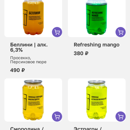
Беллини | алк.
Refreshing mango
6,3%
380 ₽
Просекко,
Персиковое пюре
490 ₽
Смородина /
Эстрагон /