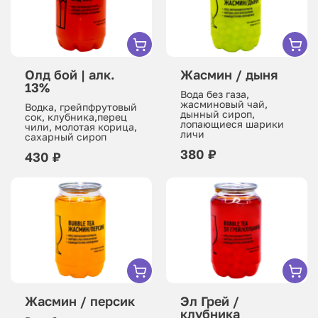
Олд бой | алк.
Жасмин / дыня
13%
Вода без газа,
жасминовый чай,
Водка, грейпфрутовый
дынный сироп,
сок, клубника,перец
лопающиеся шарики
чили, молотая корица,
личи
сахарный сироп
380 ₽
430 ₽
Жасмин / персик
Эл Грей /
клубника