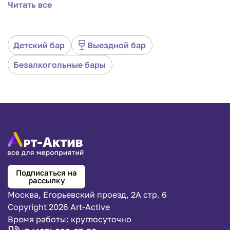
Читать все
гостям. Наши опытные бармены приготовят яркие
и безопасные коктейли, добавив веселья и радости
в ваш праздник. Аренда Коктейль-бара идеально
подходит для дней рождений, семейных вечеринок
Детский бар
Выездной бар
и школьных мероприятий. С нами вы получите не
только вкусные напитки, но и профессиональное
Безалкогольные бары
обслуживание, которое сделает ваш праздник по-
настоящему особенным. Подарите детям
незабываемые эмоции и радость с нашим Детским
Коктейль-баром!
Подписаться на
рассылку
Москва, Егорьевский проезд, 2А стр. 6
Copyright 2026 Art-Active
Время работы: круглосуточно