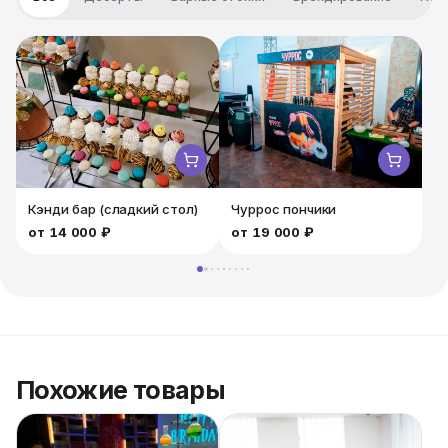
станет центром внимания на любом празднике, будь
то день рождения, школьный праздник или городской
фестиваль. Создайте незабываемую атмосферу и
подарите детям радость и энергию. Арендуйте
детский кислородный бар у нас и сделайте ваше
мероприятие ярким и запоминающимся!
Профессиональное оборудование и качественное
обслуживание гарантированы.
Кэнди бар (сладкий стол)
Чуррос пончики
от
14 000 ₽
от
19 000 ₽
Похожие товары