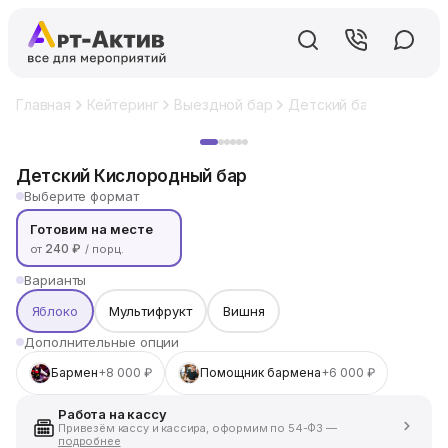
Главная
Кейтеринг
Выездной бар
Детский бар
Детски
Хит
Детский Кислородный бар
Выберите формат
Готовим на месте
240 ₽
от
/ порц.
Варианты
Яблоко
Мультифрукт
Вишня
Дополнительные опции
Бармен
+8 000 ₽
Помощник бармена
+6 000 ₽
Работа на кассу
Привезём кассу и кассира, оформим по 54-ФЗ —
подробнее