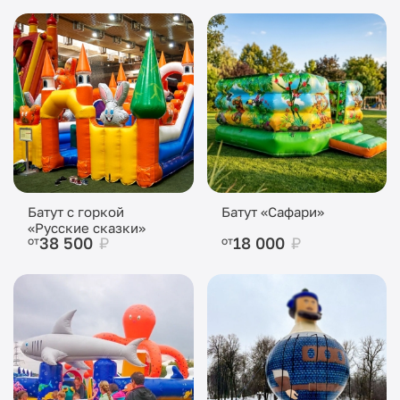
Батут с горкой
Батут «Сафари»
«Русские сказки»
38 500
₽
18 000
₽
от
от