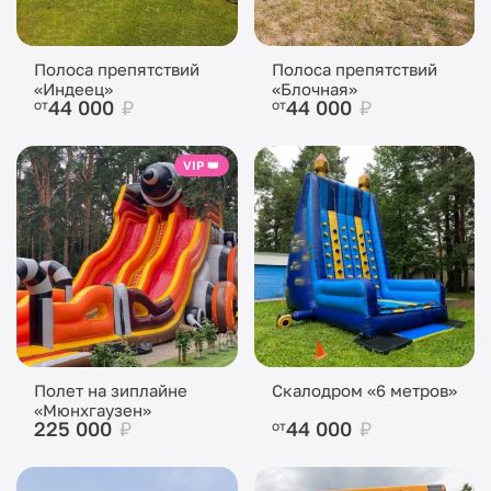
Полоса препятствий
Полоса препятствий
«Индеец»
«Блочная»
44 000
₽
44 000
₽
от
от
VIP 👑
Полет на зиплайне
Скалодром «6 метров»
«Мюнхгаузен»
225 000
₽
44 000
₽
от