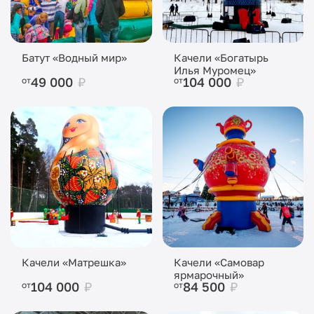
Батут «Водный мир»
Качели «Богатырь
Илья Муромец»
49 000
₽
104 000
₽
от
от
Качели «Матрешка»
Качели «Самовар
ярмарочный»
104 000
₽
84 500
₽
от
от