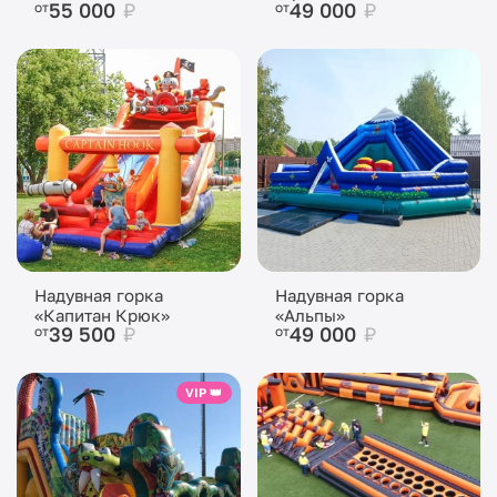
55 000
₽
49 000
₽
от
от
Надувная горка
Надувная горка
«Капитан Крюк»
«Альпы»
39 500
₽
49 000
₽
от
от
VIP 👑