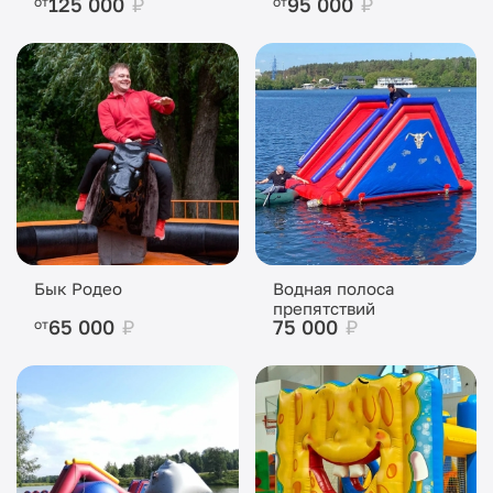
125 000
₽
95 000
₽
от
от
Бык Родео
Водная полоса
препятствий
65 000
₽
75 000
₽
от