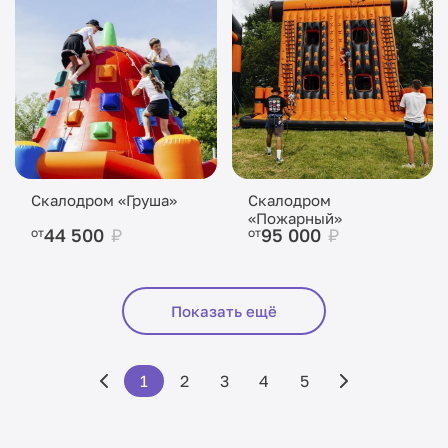
Скалодром «Груша»
Скалодром
«Пожарный»
44 500
₽
95 000
₽
от
от
Показать ещё
1
2
3
4
5