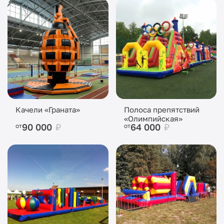
Качели «Граната»
Полоса препятствий
«Олимпийская»
90 000
₽
64 000
₽
от
от