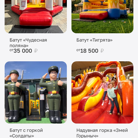
Батут «Чудесная
Батут «Тигрята»
поляна»
35 000
₽
18 500
₽
от
от
Батут с горкой
Надувная горка «Змей
«Солдаты»
Горыныч»