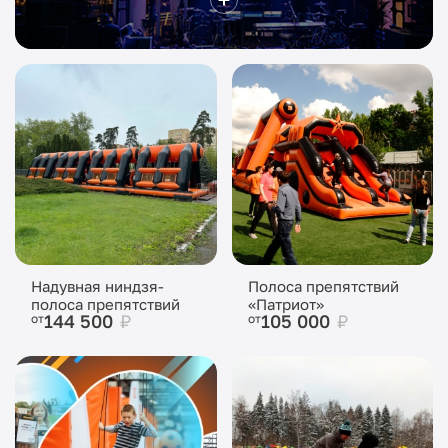
Надувная ниндзя-
Полоса препятствий
полоса препятствий
«Патриот»
144 500
₽
105 000
₽
от
от