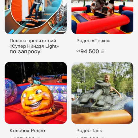
Полоса препятствий
Родео «Печка»
«Супер Ниндзя Light»
по запросу
94 500
₽
от
Колобок Родео
Родео Танк