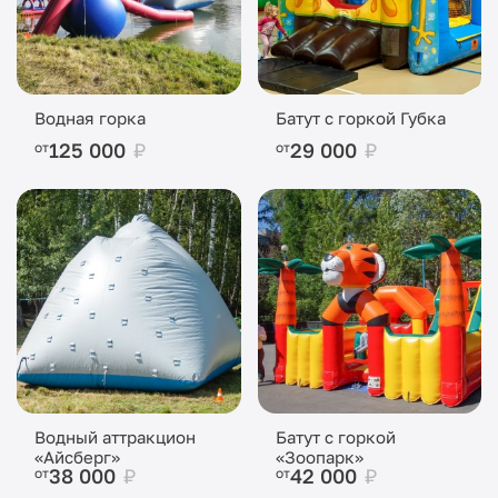
Водная горка
Батут с горкой Губка
125 000
₽
29 000
₽
от
от
Водный аттракцион
Батут с горкой
«Айсберг»
«Зоопарк»
38 000
₽
42 000
₽
от
от