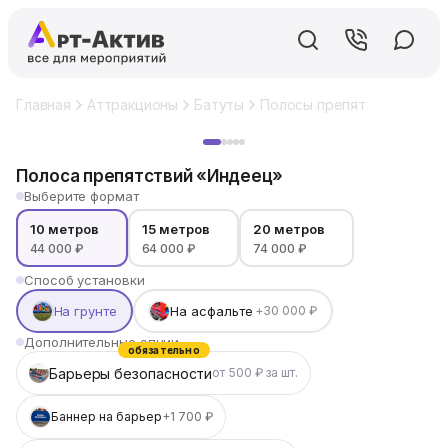
Главная
Аттракционы
Батуты
Полосы препятствий
Пол
Хит
Полоса препятствий «Индеец»
Выберите формат
10 метров
15 метров
20 метров
44 000 ₽
64 000 ₽
74 000 ₽
Способ установки
На грунте
На асфальте
+30 000 ₽
Дополнительные опции
обязательно
Барьеры безопасности
от 500 ₽ за шт.
Баннер на барьер
+1 700 ₽