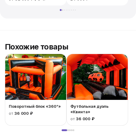
1
Похожие товары
Поворотный блок «360°»
Футбольная дуэль
«Квинта»
от
36 000 ₽
от
36 000 ₽