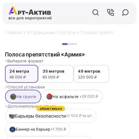
Главная
Аттракционы
Батуты
Полосы препятствий
Пол
Хит
Полоса препятствий «Армия»
Выберите формат
24 метра
35 метров
49 метров
49 000 ₽
85 000 ₽
120 000 ₽
Способ установки
На грунте
На асфальте
+28 000 ₽
Дополнительные опции
обязательно
Барьеры безопасности
от 500 ₽ за шт.
Баннер на барьер
+1 700 ₽