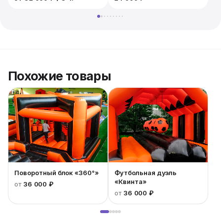
2
Похожие товары
Поворотный блок «360°»
Футбольная дуэль
«Квинта»
от
36 000 ₽
от
36 000 ₽