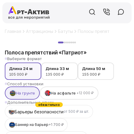
Главная
Аттракционы
Батуты
Полосы препятствий
Пол
Хит
Полоса препятствий «Патриот»
Выберите формат
Длина 24 м
Длина 33 м
Длина 50 м
105 000 ₽
135 000 ₽
155 000 ₽
Способ установки
На грунте
На асфальте
+12 000 ₽
Дополнительные опции
обязательно
Барьеры безопасности
от 500 ₽ за шт.
Баннер на барьер
+1 700 ₽