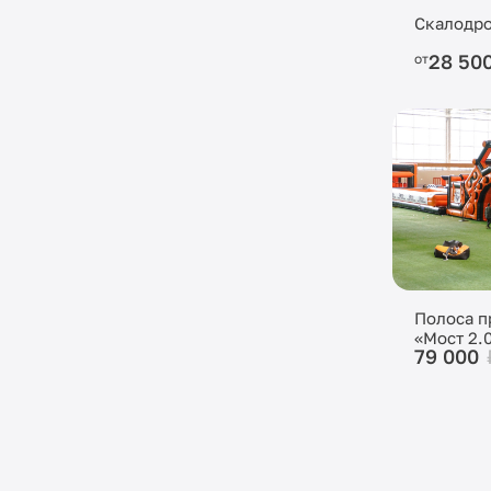
Скалодро
28 50
от
Полоса п
«Мост 2.
79 000