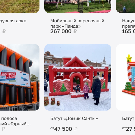
дувная арка
Мобильный веревочный
Надув
парк «Панда»
препя
0
₽
267 000
₽
165 
«Чел
 полоса
Батут «Домик Санты»
Батут
вий «Горный
0
₽
47 500
₽
27
от
от