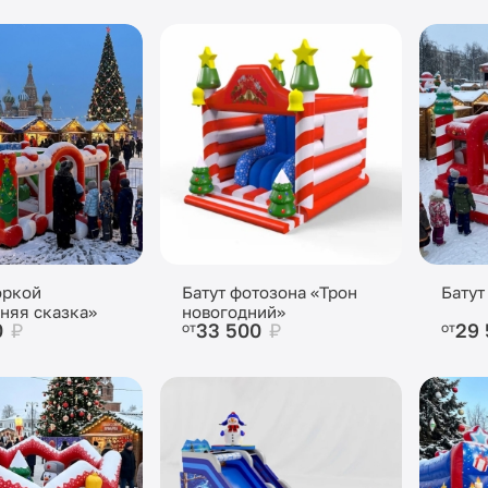
оркой
Батут фотозона «Трон
Батут
няя сказка»
новогодний»
0
₽
33 500
₽
29
от
от