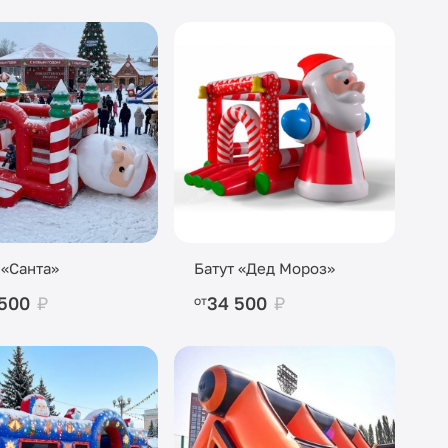
 «Санта»
Батут «Дед Мороз»
 500
₽
34 500
₽
от