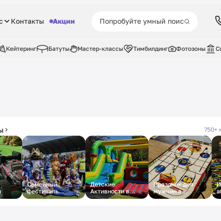
с
Контакты
Акции
Кейтеринг
Батуты
Мастер-классы
Тимбилдинг
Фотозоны
С
ы
750+ 
Семейный
Детские
Праздник для
И
й
фестиваль
Активности в
мужчин в
а
«МАМА, ПАПА, Я -
Отель
торговых центрах
м
СПОРТИВНАЯ
Москвы
СЕМЬЯ»