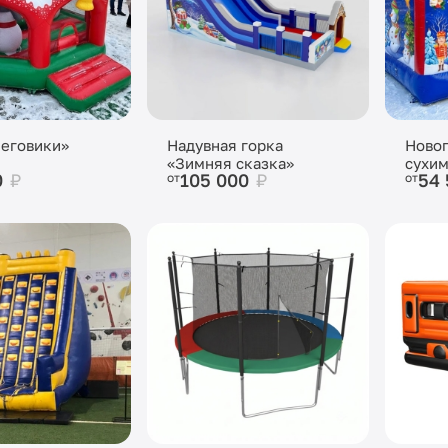
неговики»
Надувная горка
Новог
«Зимняя сказка»
сухим
0
₽
105 000
₽
54
от
от