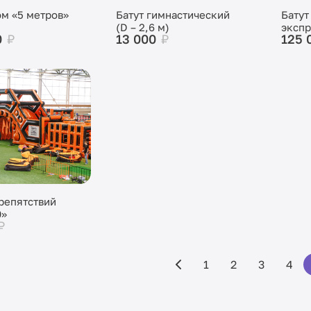
м «5 метров»
Батут гимнастический
Батут
(D – 2,6 м)
экспр
0
₽
13 000
₽
125 
репятствий
0»
₽
1
2
3
4