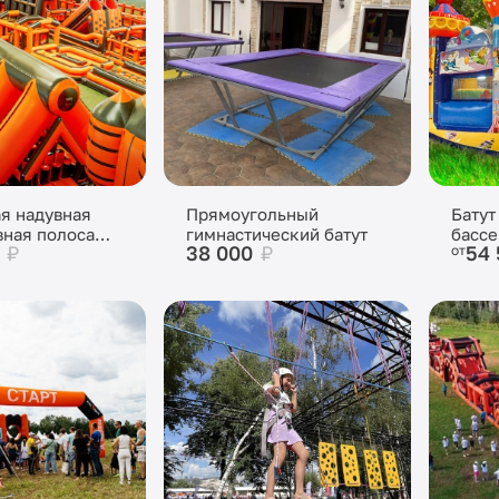
ая надувная
Прямоугольный
Батут
ная полоса
гимнастический батут
бассе
0
₽
38 000
₽
54
от
вий