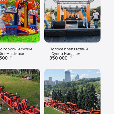
 с горкой и сухим
Полоса препятствий
йном «Цирк»
«Супер Ниндзя»
 500
₽
350 000
₽