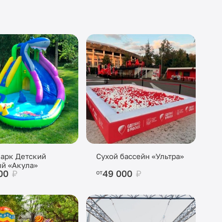
арк Детский
Сухой бассейн «Ультра»
й «Акула»
00
₽
49 000
₽
от