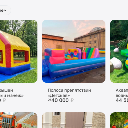
ые
крышей
Полоса препятствий
Аквап
ный манеж»
«Детская»
водны
0
₽
40 000
₽
44 5
от