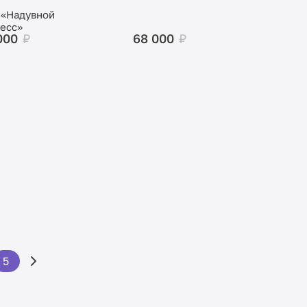
 «Надувной
есс»
000
₽
68 000
₽
5