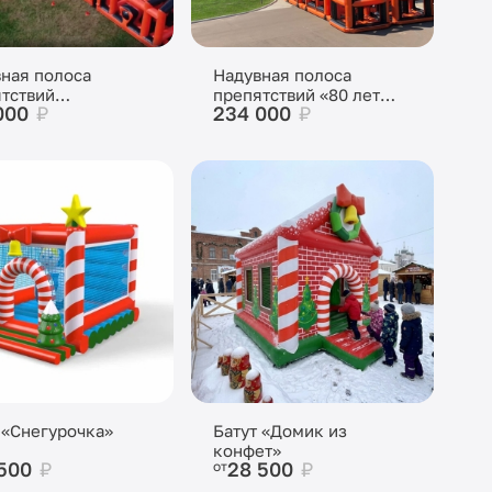
ная полоса
Надувная полоса
тствий
препятствий «80 лет
000
₽
234 000
₽
лендж-трек»
Победы»
 «Снегурочка»
Батут «Домик из
конфет»
 500
₽
28 500
₽
от