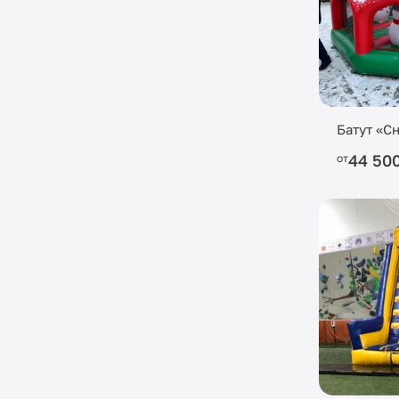
Батут «С
44 50
от