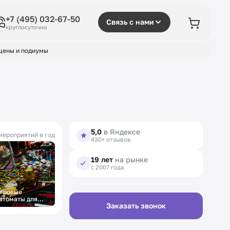
+7 (495) 032-67-50
Связь с нами
круглосуточно
цены и подиумы
5,0
в Яндексе
мероприятий в год
430+ отзывов
19 лет
на рынке
с 2007 года
гровые
Тимбилдинг под
втоматы для
ключ
Заказать звонок
ужчин