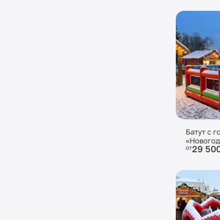
Батут с г
«Новогод
29 50
от