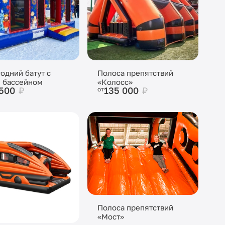
одний батут с
Полоса препятствий
 бассейном
«Колосс»
 500
₽
135 000
₽
от
Полоса препятствий
«Мост»