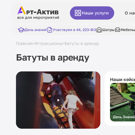
Наши услуги
О на
День знаний
Участвуем в 44, 223-ФЗ
Шатры
Мебель
Главная
Аттракционы
Батуты в аренду
>
>
Батуты в аренду
Наши кейс
День Знани