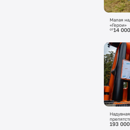
Малая на
«Герои»
14 00
от
Надувная
препятст
193 00
массив»