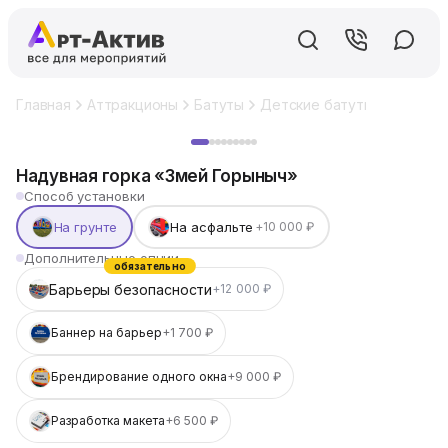
Главная
Аттракционы
Батуты
Детские батуты
Надувна
Хит
Надувная горка «Змей Горыныч»
Способ установки
На грунте
На асфальте
+10 000 ₽
Дополнительные опции
обязательно
Барьеры безопасности
+12 000 ₽
Баннер на барьер
+1 700 ₽
Брендирование одного окна
+9 000 ₽
Разработка макета
+6 500 ₽