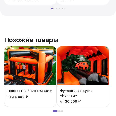
1
Похожие товары
Поворотный блок «360°»
Футбольная дуэль
«Квинта»
от
36 000 ₽
от
36 000 ₽