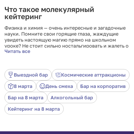
Что такое молекулярный
кейтеринг
Физика и химия — очень интересные и загадочные
науки. Помните свои горящие глаза, жаждущие
увидеть настоящую магию прямо на школьном
уроке? Не стоит сильно ностальгировать и жалеть о
Читать все
былых временах! С нами ВСЕ Ваши мечты реальны!
Предлагаем Вам взять в аренду Молекулярный бар,
а мы возьмём на себя создание волшебной
атмосферы. Тут есть и настоящие колбы, и
Выездной бар
Космические аттракционы
завораживающий дым, и другое лабораторное
оборудование. Вы сможете угостить гостя его
8 марта
День смеха
Бар на корпоратив
любимым коктейлем в форме … ЖЕЛЕ! Часто ли
нам приходиться есть напиток вилкой?
Бар на 8 марта
Алкогольный бар
Кейтеринг на 8 марта