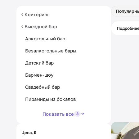
Популярн
Кейтеринг
Выездной бар
Питани
Подробне
кассой
Алкогольный бар
Безалкогольные бары
Детский бар
Бармен-шоу
Свадебный бар
Пирамиды из бокалов
Показать все
3
Цена, ₽