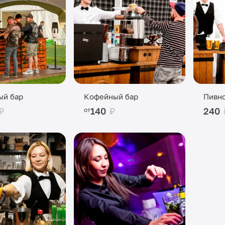
ый бар
Кофейный бар
Пивно
₽
140
₽
240
от