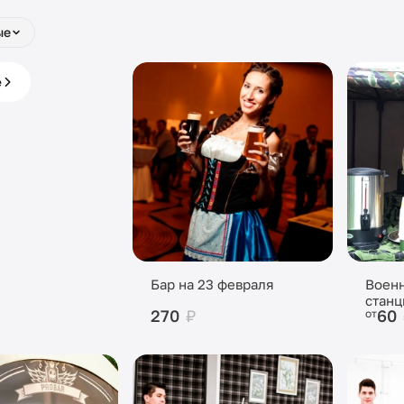
ые
е с
е
 под ключ
Бар на 23 февраля
Военн
станц
270
₽
60
от