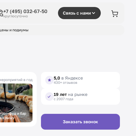
+7 (495) 032-67-50
Связь с нами
круглосуточно
цены и подиумы
5,0
в Яндексе
мероприятий в год
430+ отзывов
19 лет
на рынке
с 2007 года
трит-фуд и бар
Фуршет на
а крышу
открытие
Заказать звонок
выставки в музее