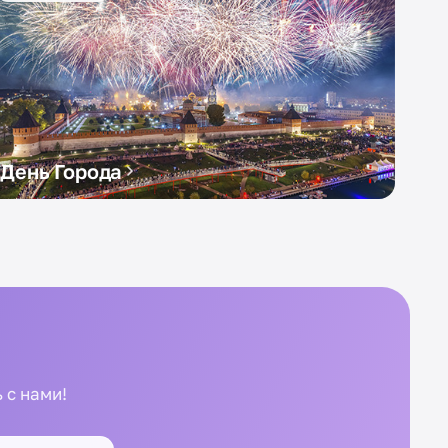
День Города
 с нами!