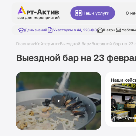
Наши услуги
О на
День знаний
Участвуем в 44, 223-ФЗ
Шатры
Мебель
Главная
Кейтеринг
Выездной бар
Выездной бар на 23 
>
>
>
Выездной бар на 23 февра
Наши кейс
ТМХ - Лужн