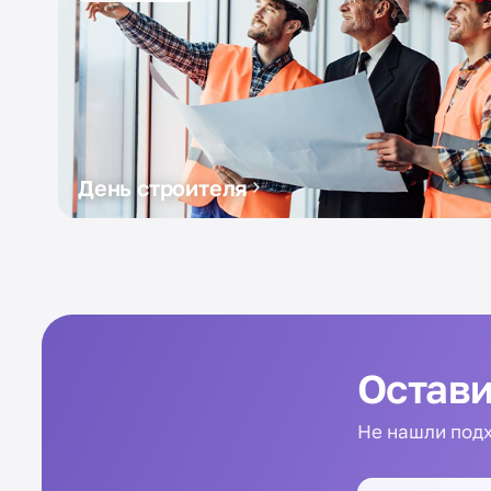
День строителя
Остави
Не нашли подх