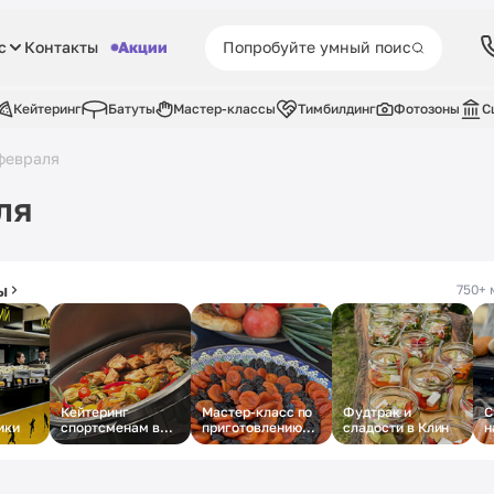
с
Контакты
Акции
Кейтеринг
Батуты
Мастер-классы
Тимбилдинг
Фотозоны
С
февраля
ля
ы
750+ 
Кейтеринг
Мастер-класс по
Фудтрак и
С
ики
спортсменам в
приготовлению
сладости в Клин
н
Лужниках
плова