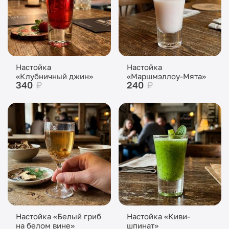
Настойка
Настойка
«Клубничный джин»
«Маршмэллоу-Мята»
340
₽
240
₽
Настойка «Белый гриб
Настойка «Киви-
на белом вине»
шпинат»