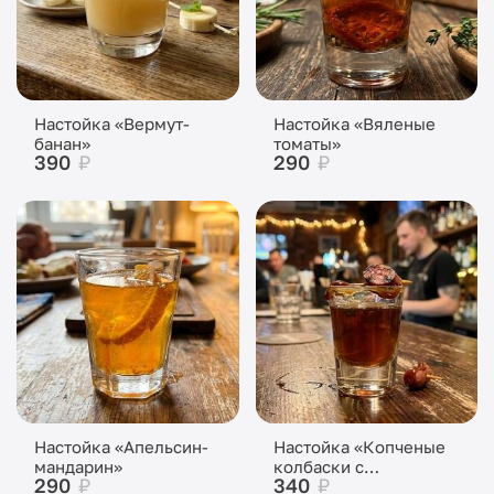
Настойка «Вермут-
Настойка «Вяленые
банан»
томаты»
390
₽
290
₽
Настойка «Апельсин-
Настойка «Копченые
мандарин»
колбаски с
290
₽
340
₽
карамелью»