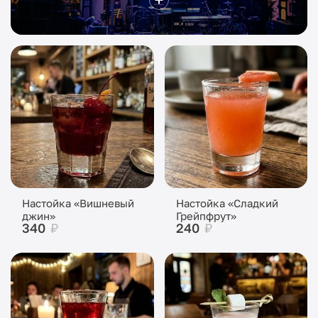
Настойка «Вишневый
Настойка «Сладкий
джин»
Грейпфрут»
340
₽
240
₽