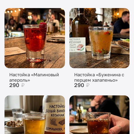
Настойка «Малиновый
Настойка «Буженина с
апероль»
перцем халапеньо»
290
₽
290
₽