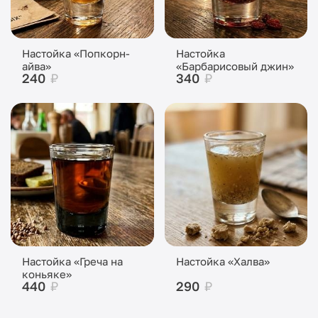
Настойка «Попкорн-
Настойка
айва»
«Барбарисовый джин»
240
₽
340
₽
Настойка «Греча на
Настойка «Халва»
коньяке»
440
₽
290
₽