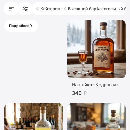
Кейтеринг
Выездной бар
Алкогольный ба
Подробнее
Питание с кассой
под ключ
Настойка «Кедровая»
340
₽