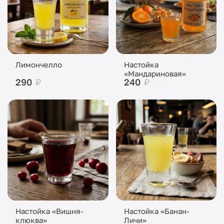
Лимончелло
Настойка
«Мандариновая»
290
₽
240
₽
Настойка «Вишня-
Настойка «Банан-
клюква»
Личи»