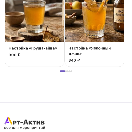
литра.
Настойка «Груша-айва»
Настойка «Яблочный
джин»
390 ₽
2
340 ₽