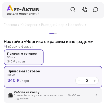
Главная
Кейтеринг
Выездной бар
Настойки
Настойка «
Хит
Настойка «Черника с красным виноградом»
Выберите формат
Привозим готовое
50 мл
340 ₽
/ порц
Привозим готовое
50 мл
340 ₽
−
+
/ порц
Работа на кассу
Привезём кассу и кассира, оформим по 54-ФЗ —
подробнее