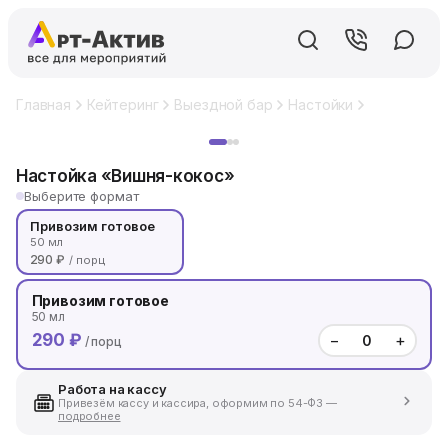
Главная
Кейтеринг
Выездной бар
Настойки
Настойка «
Хит
Настойка «Вишня-кокос»
Выберите формат
Привозим готовое
50 мл
290 ₽
/ порц
Привозим готовое
50 мл
290 ₽
−
+
/ порц
Работа на кассу
Привезём кассу и кассира, оформим по 54-ФЗ —
подробнее