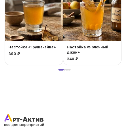
литра.
Настойка «Груша-айва»
Настойка «Яблочный
джин»
390 ₽
2
340 ₽