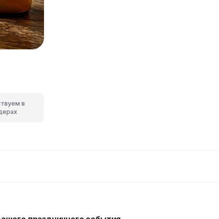
ствуем в
дерах