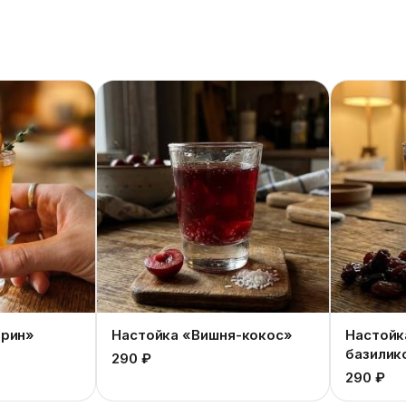
арин»
Настойка «Вишня-кокос»
Настойк
базилик
290 ₽
290 ₽