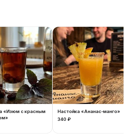
а «Изюм с красным
Настойка «Ананас-манго»
ом»
340 ₽