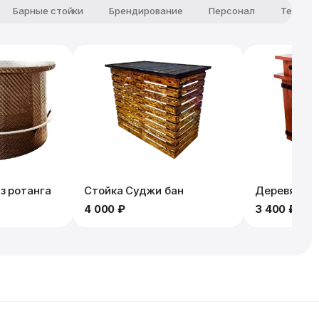
Барные стойки
Брендирование
Персонал
Техниче
з ротанга
Стойка Суджи бан
Деревянная
4 000 ₽
3 400 ₽