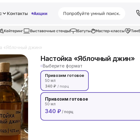
с
Контакты
Акции
Кейтеринг
Выставочные стенды
Батуты
Мастер-классы
Тимб
а «Яблочный джин»
Настойка «Яблочный джин»
Выберите формат
Привозим готовое
50 мл
340 ₽
/ порц
Привозим готовое
50 мл
340 ₽
/ порц