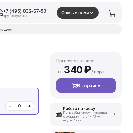
+7 (495) 032-67-50
Связь с нами
круглосуточно
илдинг
Привозим готовое
340
₽
от
/ порц
В корзину
−
+
Работа на кассу
Привезём кассу и кассира,
оформим по 54-ФЗ —
подробнее