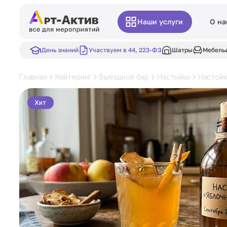
Наши услуги
О на
День знаний
Участвуем в 44, 223-ФЗ
Шатры
Мебель
Главная
Кейтеринг
Выездной бар
Настойки
Настойк
Хит