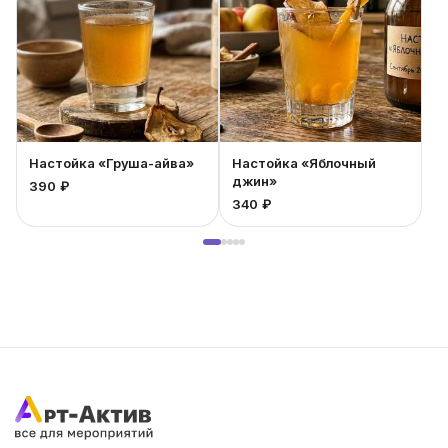
Настойка «Груша-айва»
Настойка «Яблочный
джин»
390 ₽
2
340 ₽