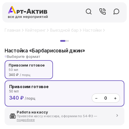
Главная
Кейтеринг
Выездной бар
Настойки
Настойка 
Хит
Настойка «Барбарисовый джин»
Выберите формат
Привозим готовое
50 мл
340 ₽
/ порц
Привозим готовое
50 мл
340 ₽
−
+
/ порц
Работа на кассу
Привезём кассу и кассира, оформим по 54-ФЗ —
подробнее