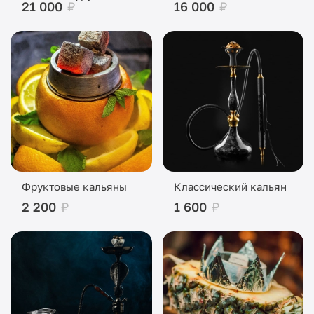
21 000
₽
16 000
₽
Фруктовые кальяны
Классический кальян
2 200
₽
1 600
₽