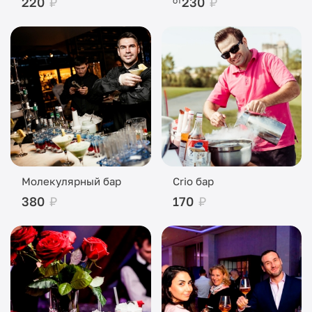
220
₽
230
₽
от
Молекулярный бар
Crio бар
380
₽
170
₽