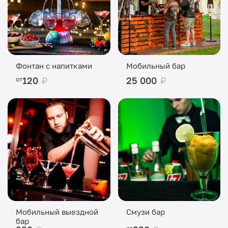
Фонтан с напитками
Мобильный бар
120
₽
25 000
₽
от
Мобильный выездной
Смузи бар
бар