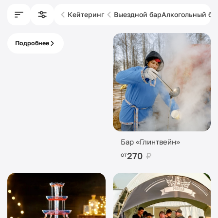
Кейтеринг
Выездной бар
Алкогольный ба
Подробнее
Питание с кассой
под ключ
Бар «Глинтвейн»
270
₽
от