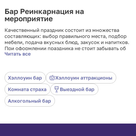
Бар Реинкарнация на
мероприятие
Качественный праздник состоит из множества
составляющих: выбор правильного места, подбор
мебели, подача вкусных блюд, закусок и напитков.
При оформлении праздника не стоит забывать об
Читать все
оформлении барной зоны. Для этого нужна
соответствующая мебель, посуда, а также
правильное оформление бара. Если вы планируете
оформить помещение к Хэллоуину,
Хэллоуин бар
Хэллоуин аттракционы
представленный вариант бара будет отличным
выбором. Такой бар состоит из качественной и
Комната страха
Выездной бар
удобной мебели, благодаря которой гости будут
чувствовать себя максимально комфортно. А для
Алкогольный бар
усиления эффекта такого праздника мы заботимся
о соответствующем оформлении бара.