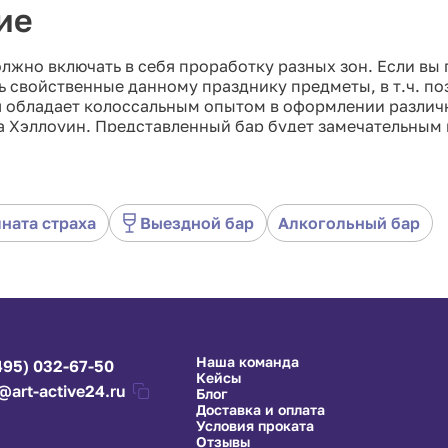
ие
жно включать в себя проработку разных зон. Если вы
 свойственные данному празднику предметы, в т.ч. по
 обладает колоссальным опытом в оформлении различны
 Хэллоуин. Представленный бар будет замечательным 
ться в этот необычный праздник. Гарантируем высокое 
ната страха
Выездной бар
Алкогольный бар
Наша команда
495) 032-67-50
Кейсы
@art-active24.ru
Блог
Доставка и оплата
Условия проката
Отзывы