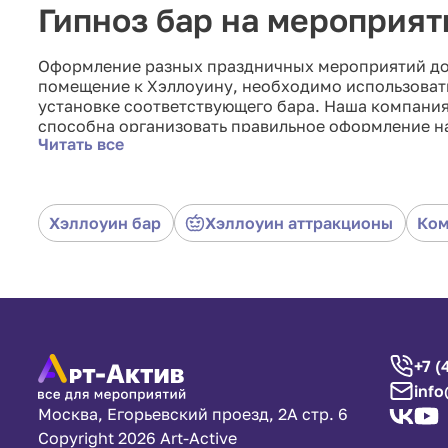
Гипноз бар на мероприят
Оформление разных праздничных мероприятий дол
помещение к Хэллоуину, необходимо использовать
установке соответствующего бара. Наша компания
способна организовать правильное оформление на
Читать все
хочет удивить гостей и помочь полноценно окуну
Хэллоуин бар
Хэллоуин аттракционы
Ком
+7 (
info
Москва, Егорьевский проезд, 2А стр. 6
Copyright 2026 Art-Active