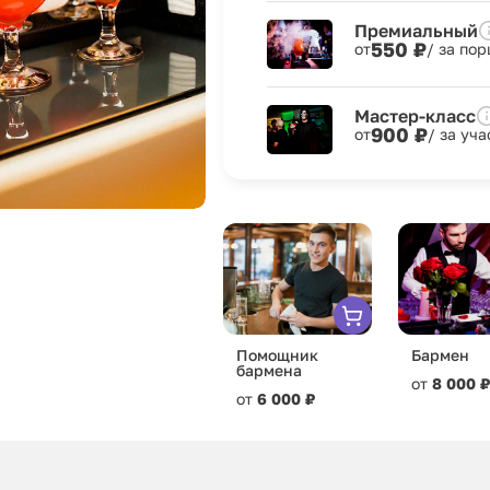
Премиальный
550 ₽
от
/ за по
Мастер-класс
900 ₽
от
/ за уч
Помощник
Бармен
бармена
от
8 000 ₽
от
6 000 ₽