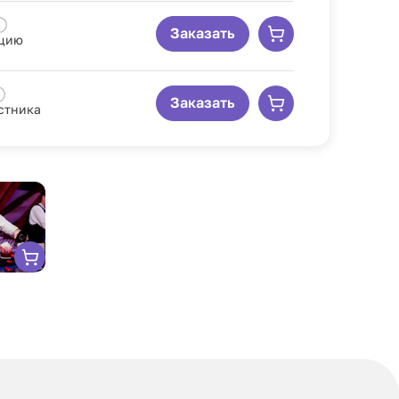
Заказать
рцию
Заказать
астника