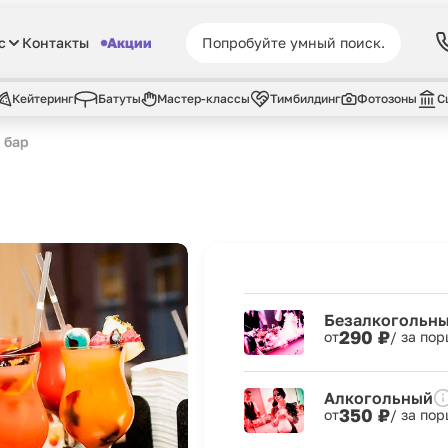
с
Контакты
Акции
Кейтеринг
Батуты
Мастер-классы
Тимбилдинг
Фотозоны
С
 бар
Безалкогольн
290 ₽
от
/ за по
Алкогольный
350 ₽
от
/ за по