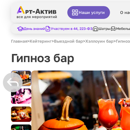
Наши услуги
О на
День знаний
Участвуем в 44, 223-ФЗ
Шатры
Мебель
Главная
>
Кейтеринг
>
Выездной бар
>
Хэллоуин бар
>
Гипноз
Гипноз бар