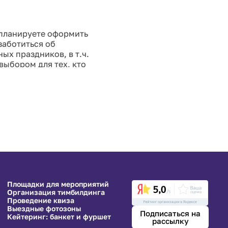
 планируете оформить
заботиться об
х праздников, в т.ч.
выбором для тех, кто
качество оформления.
Площадки для мероприятий
Организация тимбилдинга
Проведение квиза
Выездные фотозоны
Подписаться на
Кейтеринг: банкет и фуршет
рассылку