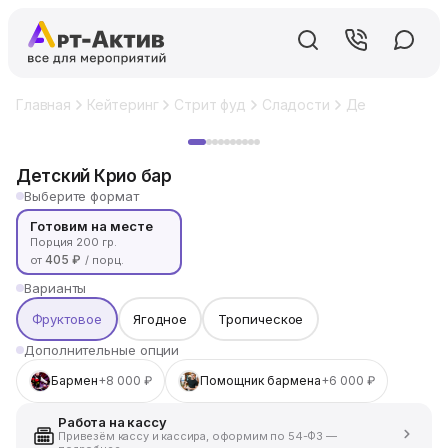
Главная
Кейтеринг
Стрит фуд
Сладости
Детский Крио
Хит
Детский Крио бар
Выберите формат
Готовим на месте
Порция 200 гр.
405 ₽
от
/ порц.
Варианты
Фруктовое
Ягодное
Тропическое
Дополнительные опции
Бармен
+8 000 ₽
Помощник бармена
+6 000 ₽
Работа на кассу
Привезём кассу и кассира, оформим по 54-ФЗ —