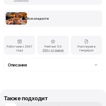
подробнее
Все сладости
Работаем с 2007
Рейтинг 5.0
Участвуем в
года
350+ отзывов
тендерах
Описание
Прокат детского крио бара на мероприятие
Подарите детям незабываемые моменты с арендой
Детского Крио Бара на вашем мероприятии. Яркий и
стильный бар предлагает широкий ассортимент
освежающих и вкусных напитков, приготовленных с
Также подходит
использованием безопасных технологий