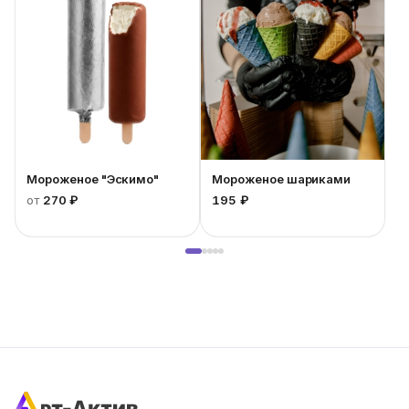
Мороженое "Эскимо"
Мороженое шариками
от
270 ₽
195 ₽
1