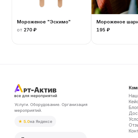
Мороженое "Эскимо"
Мороженое шар
от
270 ₽
195 ₽
Ком
Наш
Кей
Услуги. Оборудование. Организация
Бло
мероприятий.
Дос
Усл
★ 5.0
на Яндексе
Отз
Кон