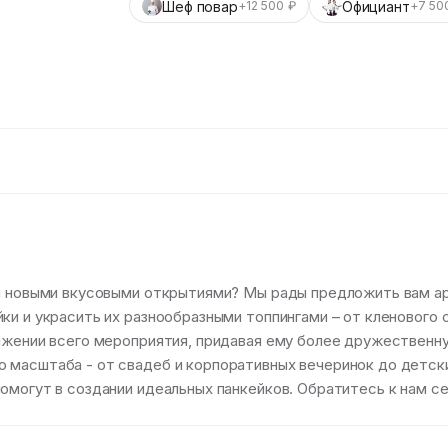
Шеф повар
Официант
+12 500 ₽
+7 50
ей новыми вкусовыми открытиями? Мы рады предложить вам ар
и и украсить их разнообразными топпингами – от кленового с
тяжении всего мероприятия, придавая ему более дружественн
 масштаба - от свадеб и корпоративных вечеринок до детск
помогут в создании идеальных панкейков. Обратитесь к нам 