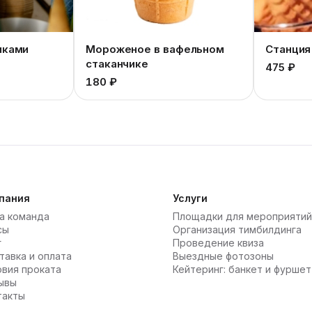
иками
Мороженое в вафельном
Станция
стаканчике
475 ₽
180 ₽
пания
Услуги
а команда
Площадки для мероприятий
сы
Организация тимбилдинга
г
Проведение квиза
тавка и оплата
Выездные фотозоны
овия проката
Кейтеринг: банкет и фуршет
ывы
такты