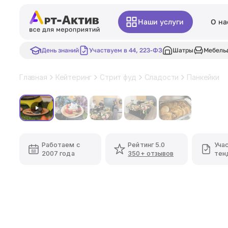
Наши услуги
О на
День знаний
Участвуем в 44, 223-ФЗ
Шатры
Мебель
Главная
Кейтеринг
Стрит фуд
Сладости
Панкейки
Хит
Работаем с
Рейтинг 5.0
Уча
2007 года
350+ отзывов
тен