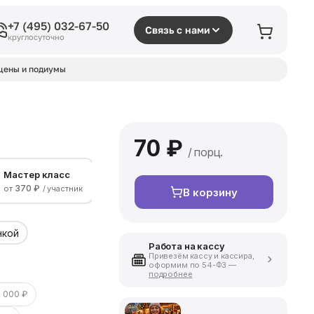
+7 (495) 032-67-50
Связь с нами
круглосуточно
цены и подиумы
70 ₽
/ порц.
Мастер класс
370 ₽
от
/ участник
В корзину
нкой
Работа на кассу
Привезём кассу и кассира,
оформим по 54-ФЗ —
подробнее
 000 ₽