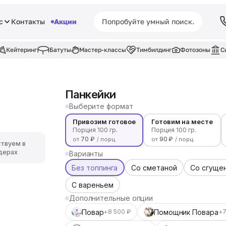
с
Контакты
Акции
Кейтеринг
Батуты
Мастер-классы
Тимбилдинг
Фотозоны
С
Панкейки
Выберите формат
Привозим готовое
Готовим на месте
Порция 100 гр.
Порция 100 гр.
70 ₽
90 ₽
от
/ порц.
от
/ порц.
ствуем в
дерах
Варианты
Без топпинга
Со сметаной
Со сгуще
С вареньем
Дополнительные опции
Повар
Помощник Повара
+8 500 ₽
+7