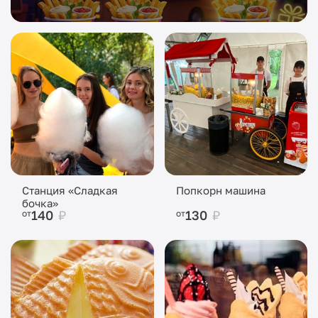
Станция «Сладкая
Попкорн машина
бочка»
140
₽
130
₽
от
от