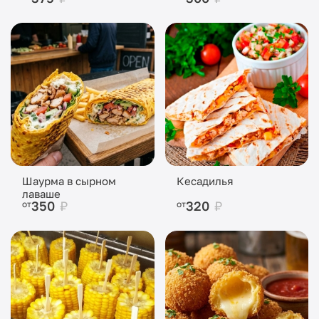
Шаурма в сырном
Кесадилья
лаваше
350
₽
320
₽
от
от