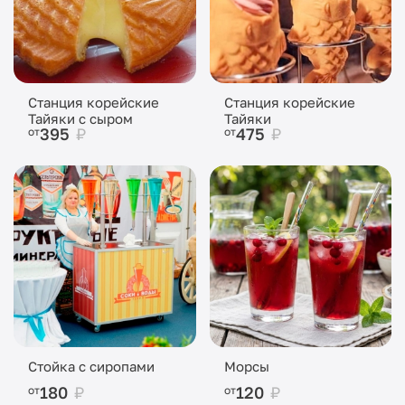
Станция корейские
Станция корейские
Тайяки с сыром
Тайяки
395
₽
475
₽
от
от
Стойка с сиропами
Морсы
180
₽
120
₽
от
от