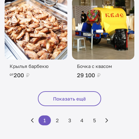
Крылья барбекю
Бочка с квасом
200
₽
29 100
₽
от
Показать ещё
1
2
3
4
5