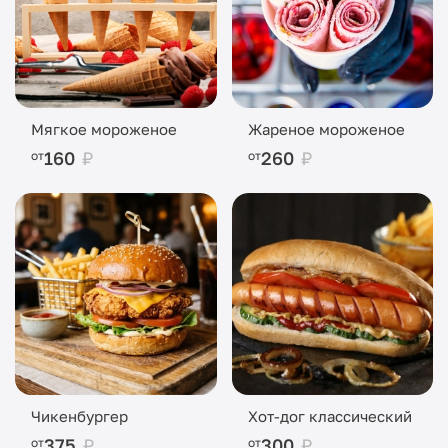
Мягкое мороженое
Жареное мороженое
160
₽
260
₽
от
от
Чикенбургер
Хот-дог классический
375
₽
300
₽
от
от