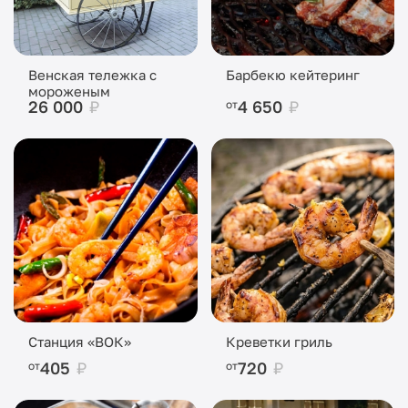
Венская тележка с
Барбекю кейтеринг
мороженым
26 000
₽
4 650
₽
от
Станция «ВОК»
Креветки гриль
405
₽
720
₽
от
от