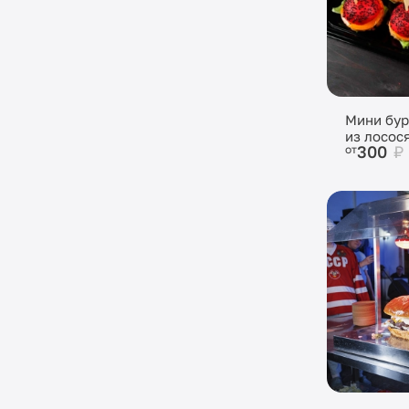
Мини бур
из лосос
300
₽
от