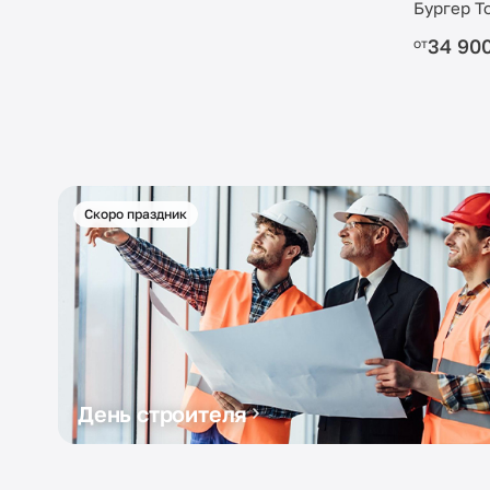
Бургер Т
34 90
от
Скоро праздник
День строителя