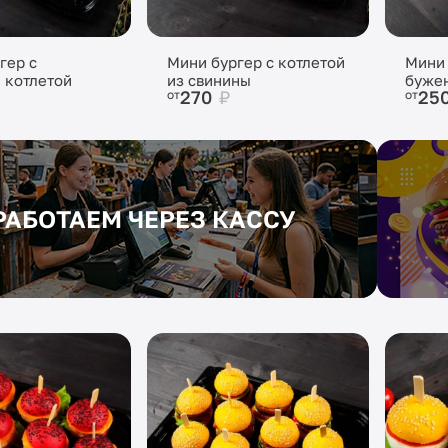
гер с
Мини бургер с котлетой
Мини 
 котлетой
из свинины
буже
270
₽
25
от
от
РАБОТАЕМ ЧЕРЕЗ КАССУ