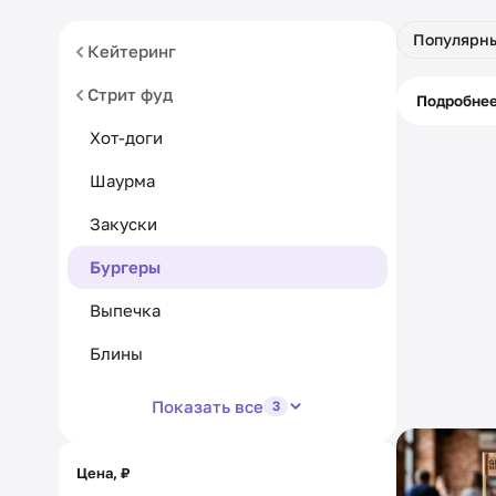
Популярн
Кейтеринг
Стрит фуд
Питани
Подробне
кассой
Хот-доги
Шаурма
Закуски
Бургеры
Выпечка
Блины
Показать все
3
Цена, ₽