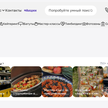
с
Контакты
Акции
Кейтеринг
Батуты
Мастер-классы
Тимбилдинг
Фотозоны
С
ы
750+ 
Кейтеринг
Мастер-класс по
Фудтрак и
С
ики
спортсменам в
приготовлению
сладости в Клин
н
Лужниках
плова