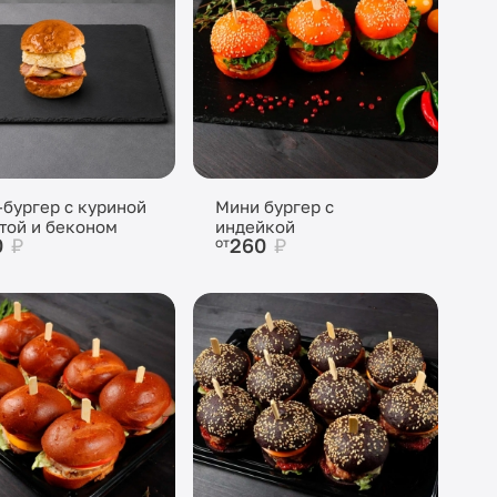
бургер с куриной
Мини бургер с
той и беконом
индейкой
0
₽
260
₽
от