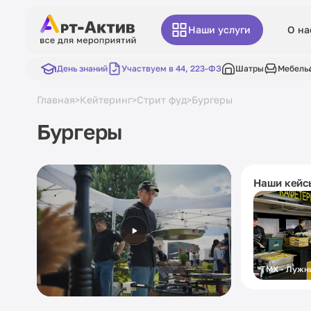
Наши услуги
О на
День знаний
Участвуем в 44, 223-ФЗ
Шатры
Мебель
Главная
Кейтеринг
Стрит фуд
Бургеры
>
>
>
Бургеры
Наши кейс
ТМХ - Лужн