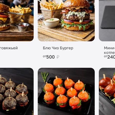
 говяжьей
Блю Чиз Бургер
Мини-
котле
500
₽
24
от
от