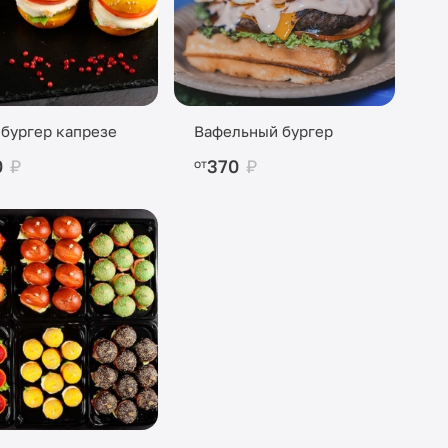
бургер капрезе
Вафельный бургер
0
₽
370
₽
от