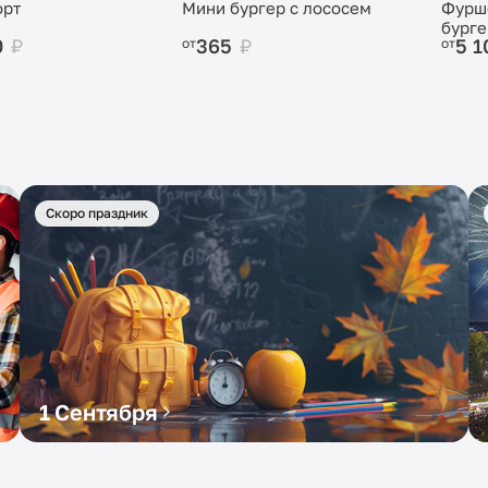
орт
Мини бургер с лососем
Фурш
бург
0
₽
365
₽
5 
от
от
Скоро праздник
1 Сентября