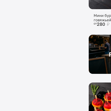
Мини бур
говяжьей
280
₽
от