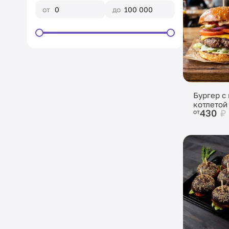
от
до
Бургер с
котлетой
430
₽
от