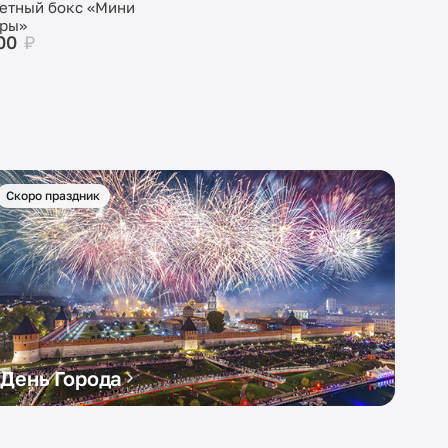
етный бокс «Мини
еры»
100
₽
Скоро праздник
День Города