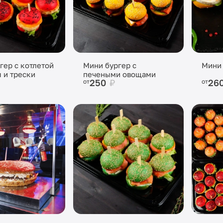
гер с котлетой
Мини бургер с
Мини 
я и трески
печеными овощами
250
₽
26
от
от