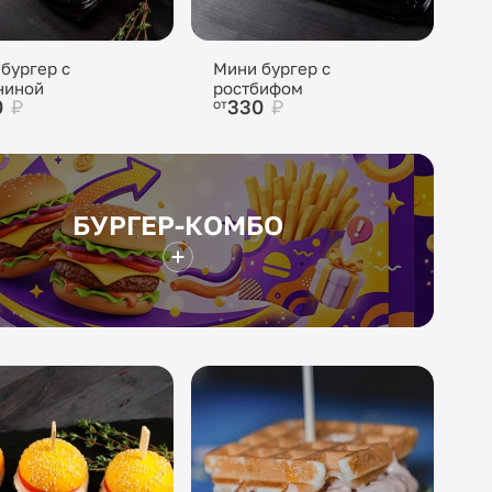
бургер с
Мини бургер с
ниной
ростбифом
0
₽
330
₽
от
БУРГЕР-КОМБО