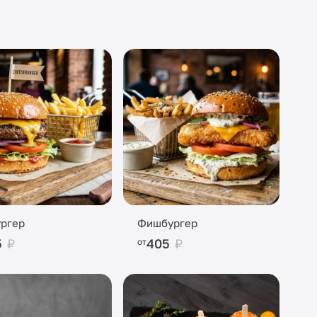
ргер
Фишбургер
5
₽
405
₽
от