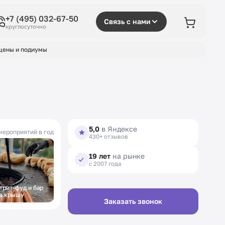
+7 (495) 032-67-50
Связь с нами
круглосуточно
цены и подиумы
5,0
в Яндексе
мероприятий в год
430+ отзывов
19 лет
на рынке
с 2007 года
трит-фуд и бар
Фуршет на
а крышу
открытие
Заказать звонок
выставки в музее