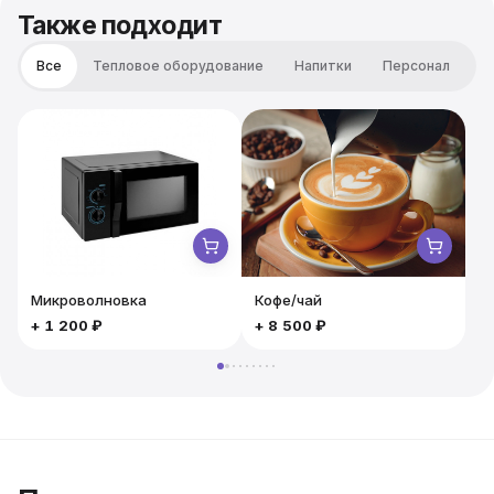
бургер Восхитительные на вкус, с дерзкой подачей
Также подходит
точно будут по нраву приглашенным. Порция 90 гр.
Все
Тепловое оборудование
Напитки
Персонал
М
Микроволновка
Кофе/чай
+
1 200 ₽
+
8 500 ₽