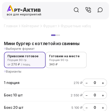
Главная
Кейтеринг
Фуршет
Фуршетные наборы
Мини б
Хит
Мини бургер с котлетой из свинины
Выберите формат
Привозим готовое
Готовим на месте
Порция 90 гр.
Порция 90 гр.
270 ₽
340 ₽
от
/ порц.
Варианты
−
+
1 порция
270 ₽
−
+
Бокс 10 шт
2 550 ₽
−
+
Бокс 20 шт
5 100 ₽