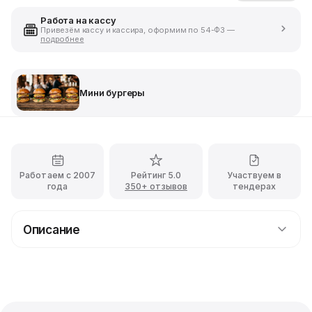
Работа на кассу
Привезём кассу и кассира, оформим по 54-ФЗ —
подробнее
Мини бургеры
Работаем с 2007
Рейтинг 5.0
Участвуем в
года
350+ отзывов
тендерах
Описание
Мини бургер с котлетой из свинины для
фуршета
Цветная булочка, котлетка из свинины, салат айсберг,
помидор, солёный огурчик, сыр чеддер и соус макси-