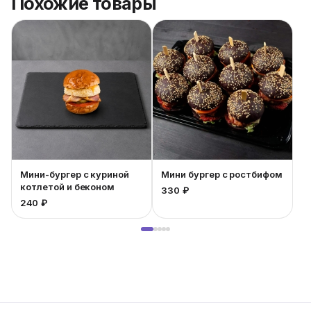
Похожие товары
Мини-бургер с куриной
Мини бургер с ростбифом
котлетой и беконом
330 ₽
240 ₽
2