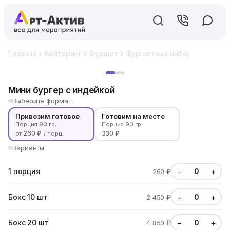
Главная
Кейтеринг
Фуршет
Фуршетные наборы
Мини б
Хит
Мини бургер с индейкой
Выберите формат
Привозим готовое
Готовим на месте
Порция 90 гр.
Порция 90 гр.
260 ₽
330 ₽
от
/ порц.
Варианты
−
+
1 порция
260 ₽
−
+
Бокс 10 шт
2 450 ₽
−
+
Бокс 20 шт
4 850 ₽