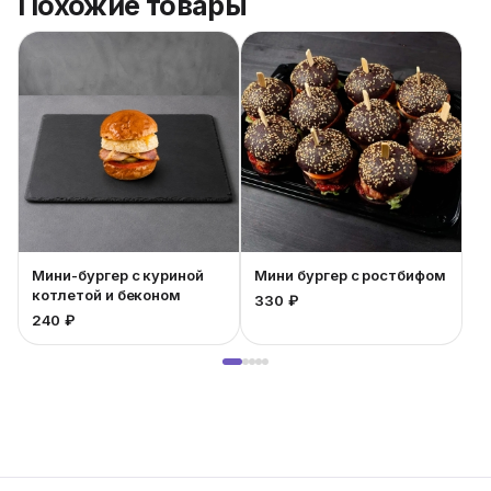
Похожие товары
Мини-бургер с куриной
Мини бургер с ростбифом
котлетой и беконом
330 ₽
240 ₽
2