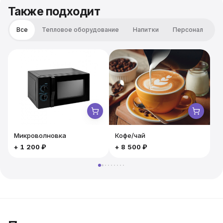
довольны! Порция 90 гр.
Также подходит
Все
Тепловое оборудование
Напитки
Персонал
М
Микроволновка
Кофе/чай
+
1 200 ₽
+
8 500 ₽