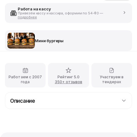
Работа на кассу
Привезём кассу и кассира, оформим по 54-ФЗ —
подробнее
Мини бургеры
Работаем с 2007
Рейтинг 5.0
Участвуем в
года
350+ отзывов
тендерах
Описание
Мини бургер с индейкой для фуршета
Цветная булочка, котлетка из индейки, салат айсберг,
помидор, солёный огурчик, сыр чеддер и соус
барбекю. Заказав, их и дети, и взрослые останутся