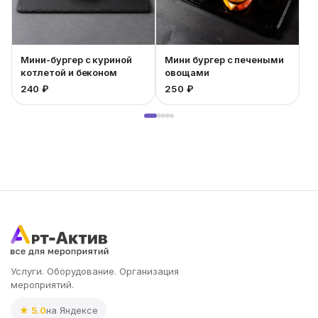
Мини-бургер с куриной
Мини бургер с печеными
котлетой и беконом
овощами
3
240 ₽
250 ₽
Услуги. Оборудование. Организация
мероприятий.
★ 5.0
на Яндексе