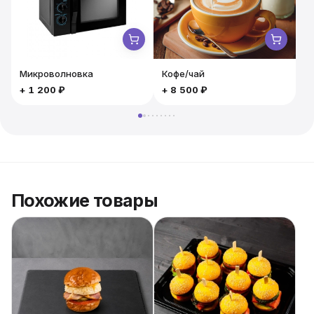
рецептуры. Наши повара используют только
качественные и свежие ингредиенты от лучших
поставщиков. Ваши гости будут довольны такой
подачей.
Микроволновка
Кофе/чай
+
1 200 ₽
+
8 500 ₽
Похожие товары