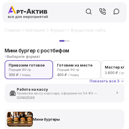
Главная
Кейтеринг
Фуршет
Фуршетные наборы
Мини б
Хит
Мини бургер с ростбифом
Выберите формат
Привозим готовое
Готовим на месте
Мастер кла
Порция 90 гр.
Порция 90 гр.
1 600 ₽
/ уча
330 ₽
400 ₽
/ порц.
/ порц.
Показать все 3
Работа на кассу
Привезём кассу и кассира, оформим по 54-ФЗ —
подробнее
Мини бургеры