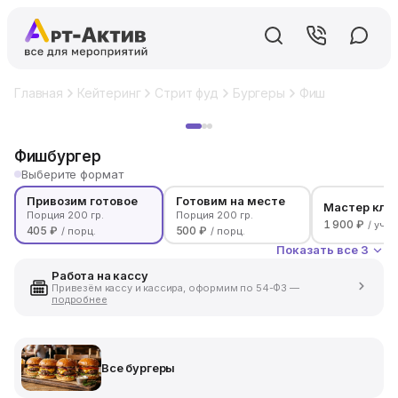
Главная
Кейтеринг
Стрит фуд
Бургеры
Фишбургер
Хит
Фишбургер
Выберите формат
Привозим готовое
Готовим на месте
Мастер кла
Порция 200 гр.
Порция 200 гр.
1 900 ₽
/ уча
405 ₽
500 ₽
/ порц.
/ порц.
Показать все 3
Работа на кассу
Привезём кассу и кассира, оформим по 54-ФЗ —
подробнее
Все бургеры