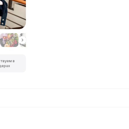
ствуем в
дерах