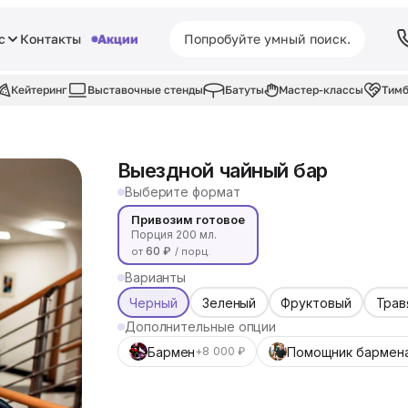
с
Контакты
Акции
Кейтеринг
Выставочные стенды
Батуты
Мастер-классы
Тимб
Выездной чайный бар
Выберите формат
Привозим готовое
Порция 200 мл.
60 ₽
от
/ порц.
Варианты
Черный
Зеленый
Фруктовый
Трав
Дополнительные опции
Бармен
Помощник бармен
+8 000 ₽