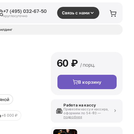
+7 (495) 032-67-50
Связь с нами
круглосуточно
илдинг
60 ₽
/ порц.
В корзину
яной
Работа на кассу
Привезём кассу и кассира,
оформим по 54-ФЗ —
а
+6 000 ₽
подробнее