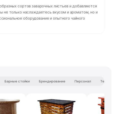
нообразных сортов заварочных листьев и добавляются
Вы не только наслаждаетесь вкусом и ароматом, но и
ссиональное оборудование и опытного чайного
Барные стойки
Брендирование
Персонал
Техниче