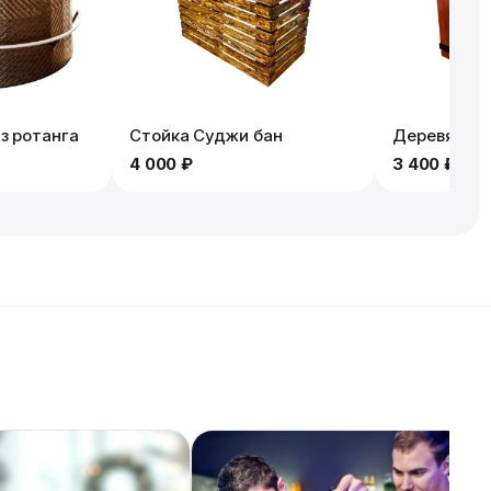
з ротанга
Стойка Суджи бан
Деревянная
4 000 ₽
3 400 ₽