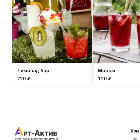
Лимонад бар
Морсы
220 ₽
120 ₽
Ком
Наш