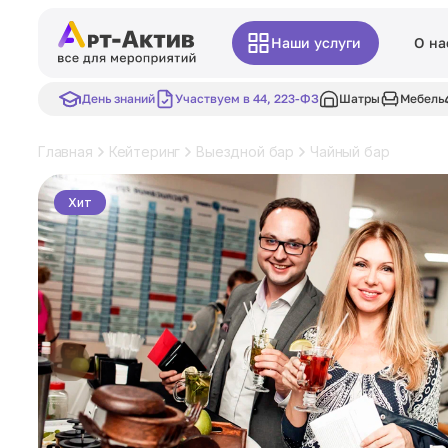
Наши услуги
О на
День знаний
Участвуем в 44, 223-ФЗ
Шатры
Мебель
Главная
Кейтеринг
Выездной бар
Чайный бар
Хит