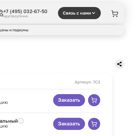
+7 (495) 032-67-50
Связь с нами
круглосуточно
цены и подиумы
Артикул: 7C3
Заказать
рцию
иальный
Заказать
рцию