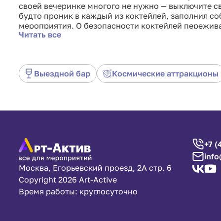
своей вечеринке многого не нужно — выключите с
будто проник в каждый из коктейлей, заполнил со
мероприятия. О безопасности коктейлей пережива
Читать все
хинину, который содержится в большинстве кокте
Выездной бар
Космические аттракционы
+7 (
info
Москва, Егорьевский проезд, 2А стр. 6
Copyright 2026 Art-Active
Время работы: круглосуточно