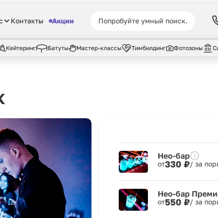
с
Контакты
Акции
Кейтеринг
Батуты
Мастер-классы
Тимбилдинг
Фотозоны
С
к
Нео-бар
330 ₽
от
/ за по
Нео-бар Прем
550 ₽
от
/ за по