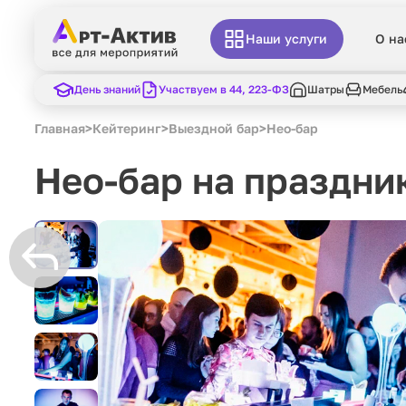
Наши услуги
О на
День знаний
Участвуем в 44, 223-ФЗ
Шатры
Мебель
Главная
>
Кейтеринг
>
Выездной бар
>
Нео-бар
Нео-бар на праздни