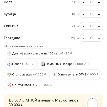
−
+
Пост
110 ₽
−
+
Курица
180 ₽
−
+
Свинина
215 ₽
−
+
Говядина
260 ₽
Дополнительные опции
Дезинфектор для рук на 100 чел.
+1 490 ₽
Повар
+8 500 ₽
Помощник Повара
+7 000 ₽
Стол с лавками
+1 200 ₽
Огнетушитель ОП-2
+1 000 ₽
Огнетушитель ОУ-1
+1 000 ₽
До БЕСПЛАТНОЙ аренды КП-125 осталось
89 000 ₽